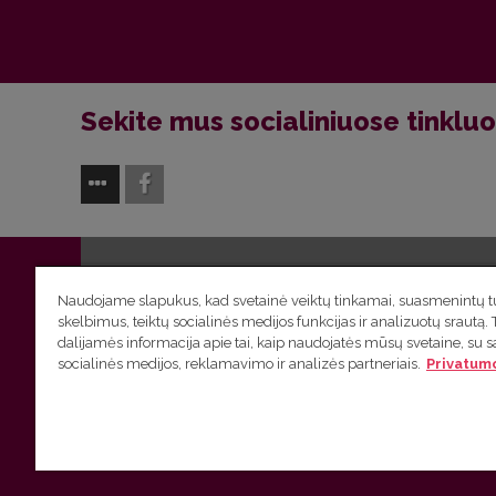
Sekite mus socialiniuose tinklu
Vilniaus universitetas
Filologijos fakultetas | Universiteto g.
Naudojame slapukus, kad svetainė veiktų tinkamai, suasmenintų tu
skelbimus, teiktų socialinės medijos funkcijas ir analizuotų srautą. 
Studijų skyriaus
(studijų ir tvarkaraščio klausimai) tel. (0
dalijamės informacija apie tai, kaip naudojatės mūsų svetaine, su 
socialinės medijos, reklamavimo ir analizės partneriais.
Privatumo
Administracijos
(personalo, auditorijų ir komunikacijos kla
Lietuvių kalbos kursų klausimai
tel. (0 5) 268 7214 |
htt
VU privatumo politika