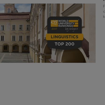
F
d
k