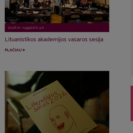
2026 m. rugpjūčio 3 d.
2026 
Lituanistikos akademijos vasaros sesija
VU st
trad
PLAČIAU
PLAČ