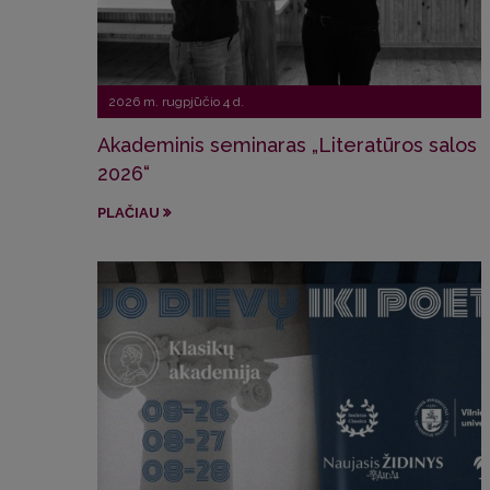
2026 m. rugpjūčio 4 d.
Akademinis seminaras „Literatūros salos
2026“
PLAČIAU