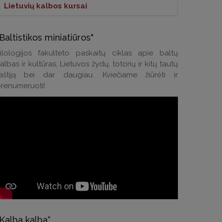
Lietuvių kalbos kursai
m. liepos 16 d.
2026 m. liepos 16 
Lietuvių kalbos kursai >
Baltistikos miniatiūros"
Kontaktai klausimams:
. dr. Daiva Sinkevičiūtė-Villanueva
Latvijos pre
ilologijos fakulteto paskaitų ciklas apie baltų
sson apdovanota Latvijos valstybės
apsilankymas 
albas ir kultūras, Lietuvos žydų, totorių ir kitų tautų
Tel.: (0 5) 268 7214
aštiją bei dar daugiau. Kviečiame žiūrėti ir
ažinimo kryžiumi
El. p.:
andrius.apinis@flf.vu.lt
PLAČIAU
renumeruoti!
IAU
„Kalba kalba“