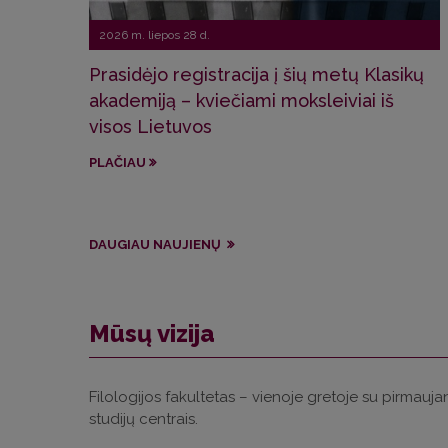
2026 m. liepos 28 d.
Prasidėjo registracija į šių metų Klasikų
akademiją – kviečiami moksleiviai iš
visos Lietuvos
PLAČIAU
DAUGIAU NAUJIENŲ
Mūsų vizija
Filologijos fakultetas – vienoje gretoje su pirmaujanč
studijų centrais.