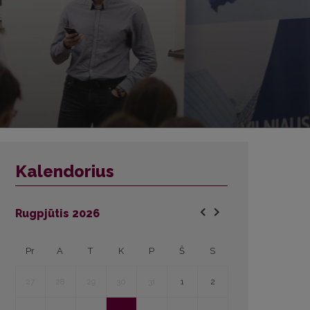
Kalendorius
Rugpjūtis
2026
Pr
A
T
K
P
Š
S
27
28
29
30
31
1
2