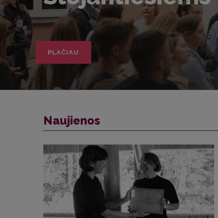
kalbos tikslų!
PLAČIAU
Naujienos