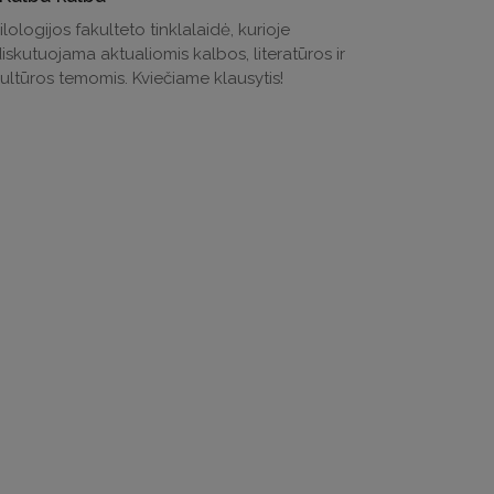
ilologijos fakulteto tinklalaidė, kurioje
iskutuojama aktualiomis kalbos, literatūros ir
ultūros temomis. Kviečiame klausytis!