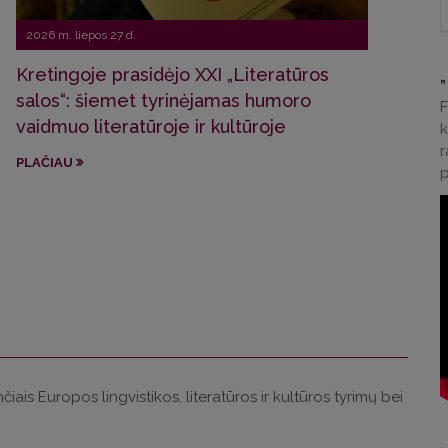
2026 m. liepos 27 d.
2026 
Kretingoje prasidėjo XXI „Literatūros
„
salos“: šiemet tyrinėjamas humoro
Prof
F
vaidmuo literatūroje ir kultūroje
Sven
k
r
Prip
PLAČIAU
p
PLAČ
iais Europos lingvistikos, literatūros ir kultūros tyrimų bei