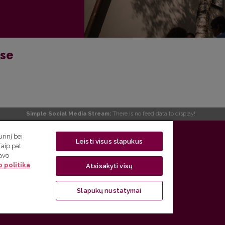
ose
Simple Social Media Stream:
There is no feed data to display!
 5, LT-01131 Vilnius
rinį bei
Leisti visus slapukus
Taip pat
 5) 268 7208 | El. paštas
studijos@flf.vu.lt
savo
 politika
usimai) tel. (0 5) 268 7207 | El. paštas
flf@flf.vu.lt
Atsisakyti visų
ps://www.flf.vu.lt/lsk
| El. paštas
andrius.apinis@flf.vu.lt
Slapukų nustatymai