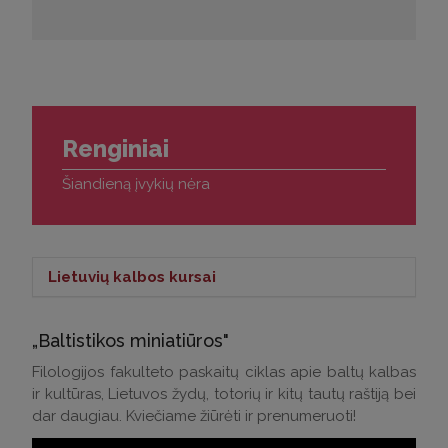
Renginiai
Šiandieną įvykių nėra
Lietuvių kalbos kursai
Lietuvių kalbos kursai >
„Baltistikos miniatiūros"
Kontaktai klausimams:
Filologijos fakulteto paskaitų ciklas apie baltų kalbas
ir kultūras, Lietuvos žydų, totorių ir kitų tautų raštiją bei
Tel.: (0 5) 268 7214
dar daugiau. Kviečiame žiūrėti ir prenumeruoti!
El. p.:
andrius.apinis@flf.vu.lt