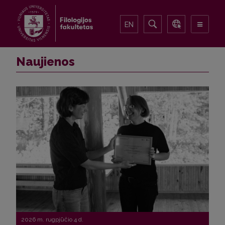
EN
Naujienos
2026 m. rugpjūčio 4 d.
2026