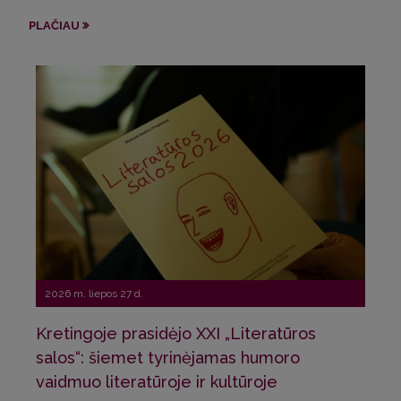
Sve
PLAČIAU
Pri
PLA
2026 m. liepos 27 d.
Kretingoje prasidėjo XXI „Literatūros
20
salos“: šiemet tyrinėjamas humoro
vaidmuo literatūroje ir kultūroje
La