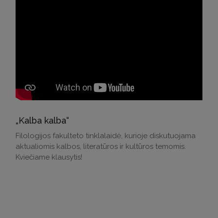
„Kalba kalba“
Filologijos fakulteto tinklalaidė, kurioje diskutuojama
aktualiomis kalbos, literatūros ir kultūros temomis.
Kviečiame klausytis!