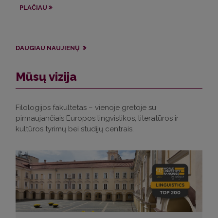
ap
PLAČIAU
PL
DAUGIAU NAUJIENŲ
Mūsų vizija
Filologijos fakultetas – vienoje gretoje su
pirmaujančiais Europos lingvistikos, literatūros ir
kultūros tyrimų bei studijų centrais.