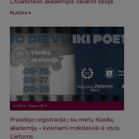
Lituanistikos akademijos vasaros sesija
Pro
Sve
PLAČIAU
Latv
PLA
2026 m. liepos 28 d.
Prasidėjo registracija į šių metų Klasikų
2026
akademiją – kviečiami moksleiviai iš visos
Lietuvos
Pro