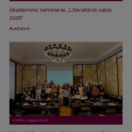
Akademinis seminaras „Literatūros salos
VU s
2026“
ir 
PLAČIAU
PLA
2026 m. rugpjūčio 3 d.
202