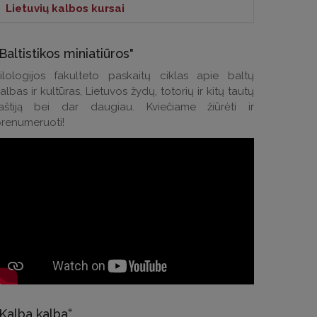
Lietuvių kalbos kursai
m. liepos 16 d.
2026 m. liepos 16 
Lietuvių kalbos kursai >
Baltistikos miniatiūros"
Kontaktai klausimams:
. dr. Daiva Sinkevičiūtė-Villanueva
Latvijos pre
ilologijos fakulteto paskaitų ciklas apie baltų
sson apdovanota Latvijos valstybės
apsilankymas 
albas ir kultūras, Lietuvos žydų, totorių ir kitų tautų
Tel.: (0 5) 268 7214
aštiją bei dar daugiau. Kviečiame žiūrėti ir
ažinimo kryžiumi
El. p.:
andrius.apinis@flf.vu.lt
PLAČIAU
renumeruoti!
IAU
„Kalba kalba“