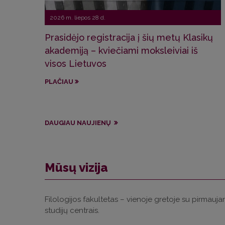
2026 m. liepos 28 d.
Prasidėjo registracija į šių metų Klasikų
akademiją – kviečiami moksleiviai iš
visos Lietuvos
PLAČIAU
DAUGIAU NAUJIENŲ
Mūsų vizija
Filologijos fakultetas – vienoje gretoje su pirmaujanč
studijų centrais.