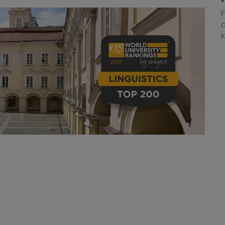
F
d
k