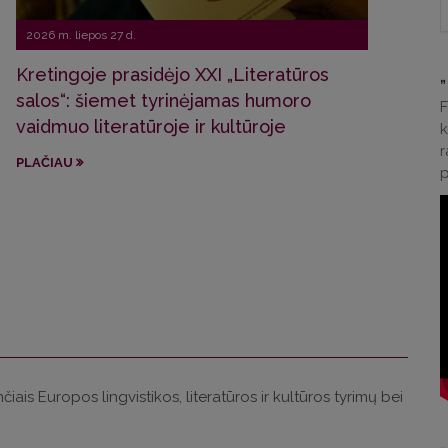
2026 m. liepos 27 d.
2026 
Kretingoje prasidėjo XXI „Literatūros
„
salos“: šiemet tyrinėjamas humoro
Prof
F
vaidmuo literatūroje ir kultūroje
Sven
k
r
Prip
PLAČIAU
p
PLAČ
iais Europos lingvistikos, literatūros ir kultūros tyrimų bei