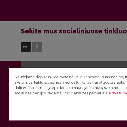
Sekite mus socialiniuose tinklu
Vilniaus universitetas
Filologijos fakultetas | Universiteto g.
Naudojame slapukus, kad svetainė veiktų tinkamai, suasmenintų tu
skelbimus, teiktų socialinės medijos funkcijas ir analizuotų srautą. 
Studijų skyriaus
(studijų ir tvarkaraščio klausimai) tel. (0
dalijamės informacija apie tai, kaip naudojatės mūsų svetaine, su 
socialinės medijos, reklamavimo ir analizės partneriais.
Privatumo
Administracijos
(personalo, auditorijų ir komunikacijos kla
Lietuvių kalbos kursų klausimai
tel. (0 5) 268 7214 |
htt
VU privatumo politika