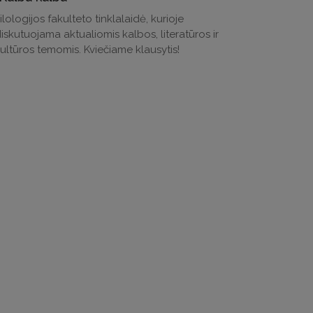
ilologijos fakulteto tinklalaidė, kurioje
iskutuojama aktualiomis kalbos, literatūros ir
ultūros temomis. Kviečiame klausytis!