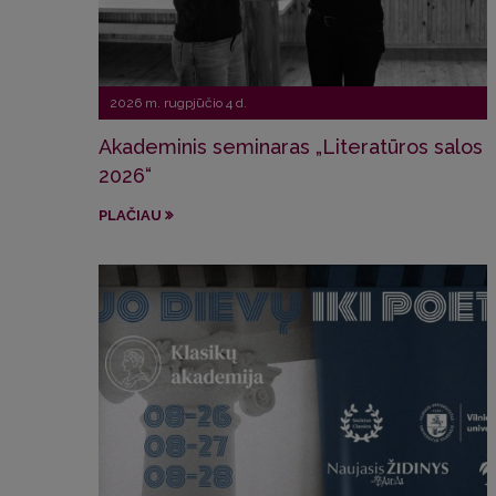
2026 m. rugpjūčio 4 d.
Akademinis seminaras „Literatūros salos
2026“
PLAČIAU