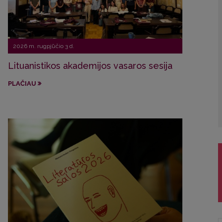
2026 m. rugpjūčio 3 d.
2026 
Lituanistikos akademijos vasaros sesija
VU st
trad
PLAČIAU
PLAČ