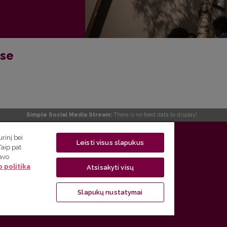
ose
Simple Social Media Stream:
There is no feed data to display!
 5, LT-01131 Vilnius
rinį bei
Leisti visus slapukus
Taip pat
 5) 268 7208 | El. paštas
studijos@flf.vu.lt
savo
 politika
usimai) tel. (0 5) 268 7207 | El. paštas
flf@flf.vu.lt
Atsisakyti visų
ps://www.flf.vu.lt/lsk
| El. paštas
andrius.apinis@flf.vu.lt
Slapukų nustatymai