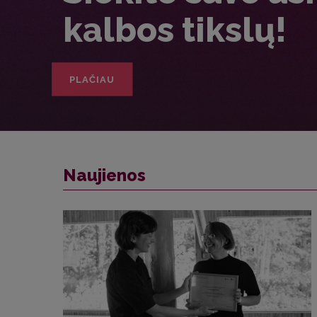
Siekite savo as
kalbos tikslų!
Naujienos