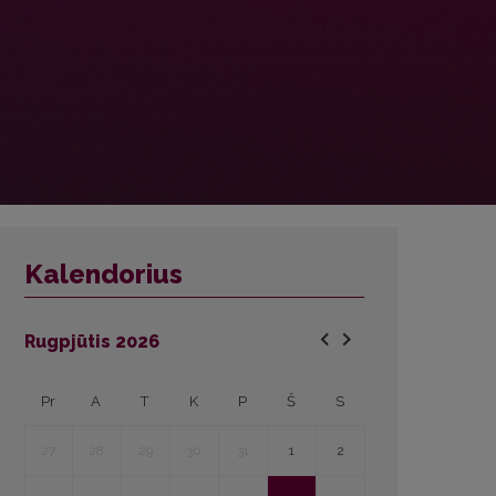
Kalendorius
Rugpjūtis
2026
Pr
A
T
K
P
Š
S
27
28
29
30
31
1
2