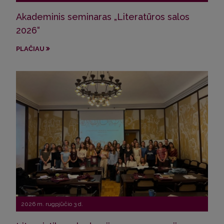
Akademinis seminaras „Literatūros salos
VU s
2026“
ir 
PLAČIAU
PLA
2026 m. rugpjūčio 3 d.
202