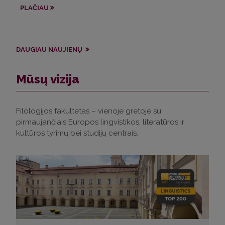
ap
PLAČIAU
PL
DAUGIAU NAUJIENŲ
Mūsų vizija
Filologijos fakultetas – vienoje gretoje su
pirmaujančiais Europos lingvistikos, literatūros ir
kultūros tyrimų bei studijų centrais.