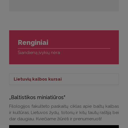
Renginiai
Šiandieną įvykių nėra
Lietuvių kalbos kursai
Lietuvių kalbos kursai >
„Baltistikos miniatiūros"
Kontaktai klausimams:
Filologijos fakulteto paskaitų ciklas apie baltų kalbas
ir kultūras, Lietuvos žydų, totorių ir kitų tautų raštiją bei
Tel.: (0 5) 268 7214
dar daugiau. Kviečiame žiūrėti ir prenumeruoti!
El. p.:
andrius.apinis@flf.vu.lt