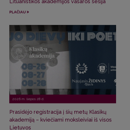
Lituanistikos akademijos vasaros sesija
Pro
Sve
PLAČIAU
Latv
PLA
2026 m. liepos 28 d.
Prasidėjo registracija į šių metų Klasikų
2026
akademiją – kviečiami moksleiviai iš visos
Lietuvos
Pro