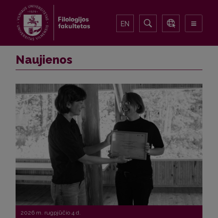
EN
Naujienos
2026 m. rugpjūčio 4 d.
2026