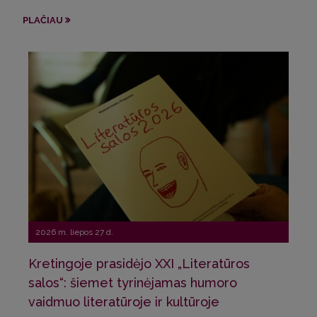
Sve
PLAČIAU
Pri
PLA
2026 m. liepos 27 d.
Kretingoje prasidėjo XXI „Literatūros
20
salos“: šiemet tyrinėjamas humoro
vaidmuo literatūroje ir kultūroje
La