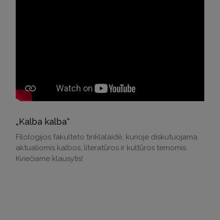
„Kalba kalba“
Filologijos fakulteto tinklalaidė, kurioje diskutuojama
aktualiomis kalbos, literatūros ir kultūros temomis.
Kviečiame klausytis!