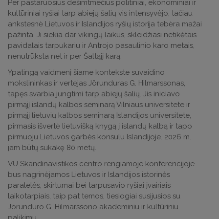
Per pastaruosius dešimtmečius politiniai, ekonominiai ir
kultūriniai ryšiai tarp abiejų šalių vis intensyvėjo, tačiau
ankstesnė Lietuvos ir Islandijos ryšių istorija tebėra mažai
pažinta. Ji siekia dar vikingų laikus, skleidžiasi netikėtais
pavidalais tarpukariu ir Antrojo pasaulinio karo metais,
nenutrūksta net ir per Šaltąjį karą.
Ypatingą vaidmenį šiame kontekste suvaidino
mokslininkas ir vertėjas Jörunduras G. Hilmarssonas,
tapęs svarbia jungtimi tarp abiejų šalių. Jis iniciavo
pirmąjį islandų kalbos seminarą Vilniaus universitete ir
pirmąjį lietuvių kalbos seminarą Islandijos universitete,
pirmasis išvertė lietuvišką knygą į islandų kalbą ir tapo
pirmuoju Lietuvos garbės konsulu Islandijoje. 2026 m.
jam būtų sukakę 80 metų.
VU Skandinavistikos centro rengiamoje konferencijoje
bus nagrinėjamos Lietuvos ir Islandijos istorinės
paralelės, skirtumai bei tarpusavio ryšiai įvairiais
laikotarpiais, taip pat temos, tiesiogiai susijusios su
Jörunduro G. Hilmarssono akademiniu ir kultūriniu
palikimu.