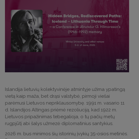
Islandija lietuvių kolektyvinėje atmintyje užima ypatingą
vietą kaip maža, bet drąsi valstybė, pirmoji viešai
parėmusi Lietuvos nepriklausomybę. 1991 m. vasario 11
d. Islandijos Altingas priėmė rezoliuciją, kad 1922 m.
Lietuvos pripažinimas tebegalioja, o tų pačių metų
rugpjūtį abi šalys užmezė diplomatinius santykius.
2026 m. bus minimos šių istorinių įvykių 35-osios metinės.