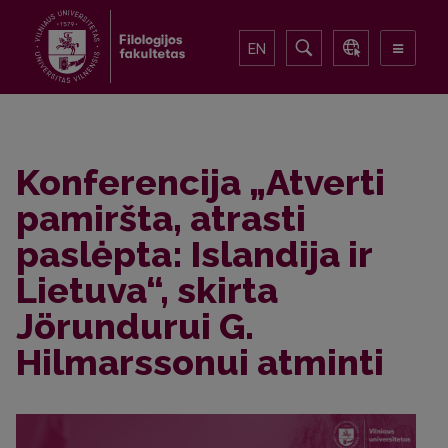
EN
Konferencija „Atverti
pamiršta, atrasti
paslėpta: Islandija ir
Lietuva“, skirta
Jörundurui G.
Hilmarssonui atminti