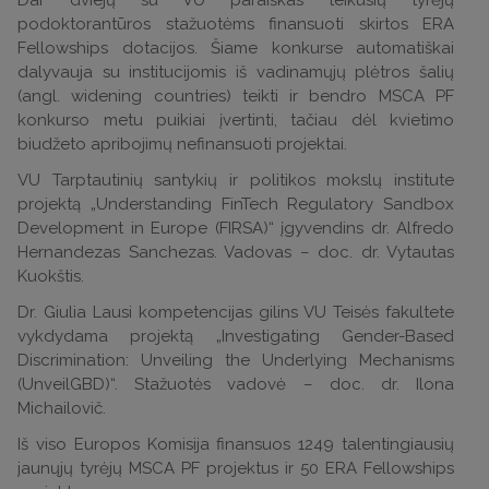
Dar dviejų su VU paraiškas teikusių tyrėjų
podoktorantūros stažuotėms finansuoti skirtos ERA
Fellowships dotacijos. Šiame konkurse automatiškai
dalyvauja su institucijomis iš vadinamųjų plėtros šalių
(angl. widening countries) teikti ir bendro MSCA PF
konkurso metu puikiai įvertinti, tačiau dėl kvietimo
biudžeto apribojimų nefinansuoti projektai.
VU Tarptautinių santykių ir politikos mokslų institute
projektą „Understanding FinTech Regulatory Sandbox
Development in Europe (FIRSA)“ įgyvendins dr. Alfredo
Hernandezas Sanchezas. Vadovas – doc. dr. Vytautas
Kuokštis.
Dr. Giulia Lausi kompetencijas gilins VU Teisės fakultete
vykdydama projektą „Investigating Gender-Based
Discrimination: Unveiling the Underlying Mechanisms
(UnveilGBD)“. Stažuotės vadovė – doc. dr. Ilona
Michailovič.
Iš viso Europos Komisija finansuos 1249 talentingiausių
jaunųjų tyrėjų MSCA PF projektus ir 50 ERA Fellowships