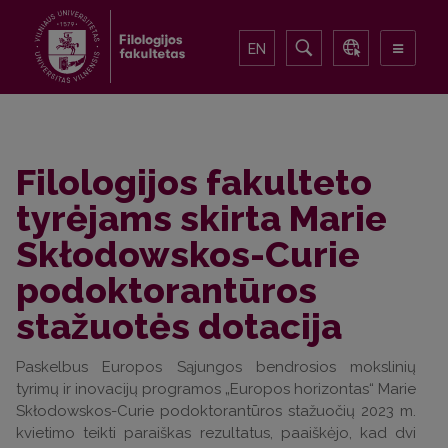
EN
Filologijos fakulteto
tyrėjams skirta Marie
Skłodowskos-Curie
podoktorantūros
stažuotės dotacija
Paskelbus Europos Sąjungos bendrosios mokslinių
tyrimų ir inovacijų programos „Europos horizontas“ Marie
Skłodowskos-Curie podoktorantūros stažuočių 2023 m.
kvietimo teikti paraiškas rezultatus, paaiškėjo, kad dvi