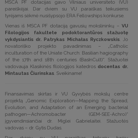
MSCA PF dotacijas gavo Vilniaus universiteto (VU)
pareiškėjai. Dar dviem su VU paraiškas teikusiems
tyrėjams sėkmė nusišypsojo ERA Fellowships konkurse.
Vienas iš MSCA PF dotaciją gavusių mokslininkų –
VU
Filologijos fakultete podoktorantūros stažuotę
vykdysiantis
dr. Patrykas Michałas Ryczkowskis
. Jo
novatoriško projekto pavadinimas – „Catholic
inculturation of the Uniate Church: Basilian hagiography
of the 17th and 18th centuries (BasInCult)“. Stažuotei
vadovauja Klasikinės filologijos katedros
docentas dr.
Mintautas Čiurinskas
. Sveikiname!
Finansavimas skirtas ir VU Gyvybės mokslų centre
projektą „Genomic Exploration—Mapping the Spread,
Evolution, and Adaptation of an Emerging bacterial
pathogen—Achromobacter (GEM-SEE-Achro)“
įgyvendinsiančiai dr. Miglei Gabrielaitei. Stažuotės
vadovas – dr. Gytis Dudas.