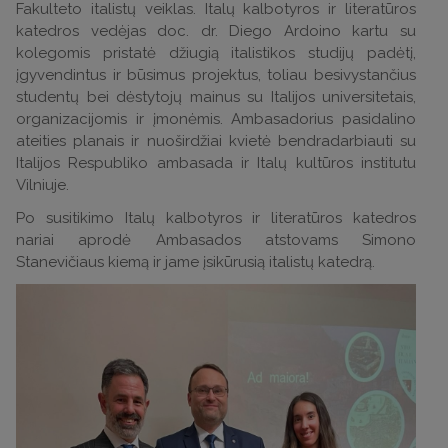
Fakulteto italistų veiklas. Italų kalbotyros ir literatūros
katedros vedėjas doc. dr. Diego Ardoino kartu su
kolegomis pristatė džiugią italistikos studijų padėtį,
įgyvendintus ir būsimus projektus, toliau besivystančius
studentų bei dėstytojų mainus su Italijos universitetais,
organizacijomis ir įmonėmis. Ambasadorius pasidalino
ateities planais ir nuoširdžiai kvietė bendradarbiauti su
Italijos Respubliko ambasada ir Italų kultūros institutu
Vilniuje.
Po susitikimo Italų kalbotyros ir literatūros katedros
nariai aprodė Ambasados atstovams Simono
Stanevičiaus kiemą ir jame įsikūrusią italistų katedrą.