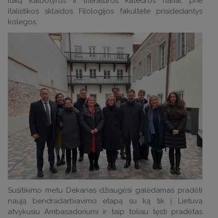
Italų kalbotyros ir literatūros katedros nariai, prie
italistikos sklaidos Filologijos fakultete prisidedantys
kolegos.
Susitikimo metu Dekanas džiaugėsi galėdamas pradėti
naują bendradarbiavimo etapą su ką tik į Lietuvą
atvykusiu Ambasadoriumi ir taip toliau tęsti pradėtas