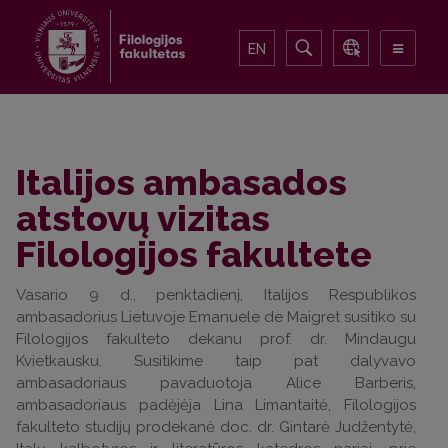
EN
Italijos ambasados
atstovų vizitas
Filologijos fakultete
Vasario 9 d., penktadienį, Italijos Respublikos
ambasadorius Lietuvoje Emanuele de Maigret susitiko su
Filologijos fakulteto dekanu prof. dr. Mindaugu
Kvietkausku. Susitikime taip pat dalyvavo
ambasadoriaus pavaduotoja Alice Barberis,
ambasadoriaus padėjėja Lina Limantaitė, Filologijos
fakulteto studijų prodekanė doc. dr. Gintarė Judžentytė,