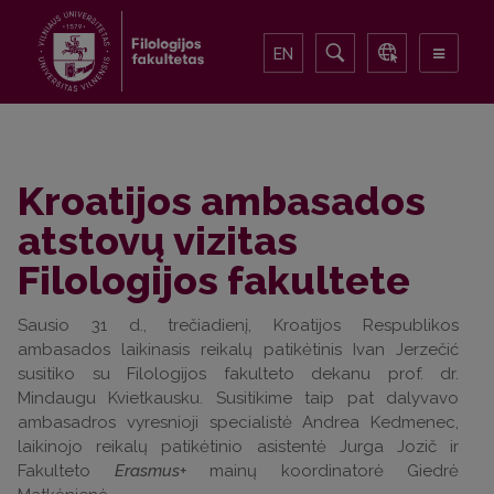
EN
Kroatijos ambasados
atstovų vizitas
Filologijos fakultete
Sausio 31 d., trečiadienį, Kroatijos Respublikos
ambasados laikinasis reikalų patikėtinis Ivan Jerzečić
susitiko su Filologijos
fakulteto dekanu prof. dr.
Mindaugu Kvietkausku
. Susitikime taip pat dalyvavo
ambasadros
vyresnioji specialistė Andrea Kedmenec,
laikinojo reikalų patikėtinio asistentė Jurga Jozič ir
Fakulteto
Erasmus+
mainų koordinatorė Giedrė