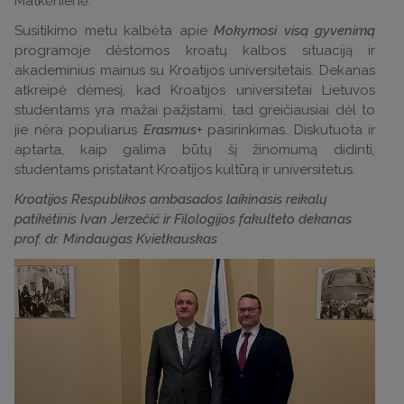
Matkėnienė.
Susitikimo metu kalbėta apie
Mokymosi visą gyvenimą
programoje dėstomos kroatų kalbos situaciją ir
akademinius mainus su Kroatijos universitetais. Dekanas
atkreipė dėmesį, kad Kroatijos universitetai Lietuvos
studentams yra mažai pažįstami, tad greičiausiai dėl to
jie nėra populiarus
Erasmus+
pasirinkimas. Diskutuota ir
aptarta, kaip galima būtų šį žinomumą didinti,
studentams pristatant Kroatijos kultūrą ir universitetus.
Kroatijos Respublikos ambasados laikinasis reikalų
patikėtinis Ivan Jerzečić ir Filologijos
fakulteto dekanas
prof. dr. Mindaugas Kvietkauskas