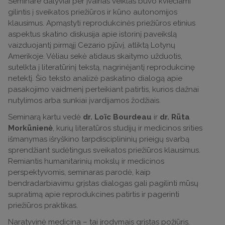
Seminare dalyviai per įvairias veiklas buvo kviečiami
gilintis į sveikatos priežiūros ir kūno autonomijos
klausimus. Apmąstyti reprodukcinės priežiūros etinius
aspektus skatino diskusija apie istorinį paveikslą
vaizduojantį pirmąjį Cezario pjūvį, atliktą Lotynų
Amerikoje. Vėliau sekė atidaus skaitymo užduotis,
sutelkta į literatūrinį tekstą, nagrinėjantį reprodukcinę
netektį. Šio teksto analizė paskatino dialogą apie
pasakojimo vaidmenį perteikiant patirtis, kurios dažnai
nutylimos arba sunkiai įvardijamos žodžiais.
Seminarą kartu vedė
dr. Loïc Bourdeau
ir
dr. Rūta
Morkūnienė
, kurių literatūros studijų ir medicinos srities
išmanymas išryškino tarpdisciplininių prieigų svarbą
sprendžiant sudėtingus sveikatos priežiūros klausimus.
Remiantis humanitarinių mokslų ir medicinos
perspektyvomis, seminaras parodė, kaip
bendradarbiavimu grįstas dialogas gali pagilinti mūsų
supratimą apie reprodukcines patirtis ir pagerinti
priežiūros praktikas.
Naratyvinė medicina – tai įrodymais grįstas požiūris,