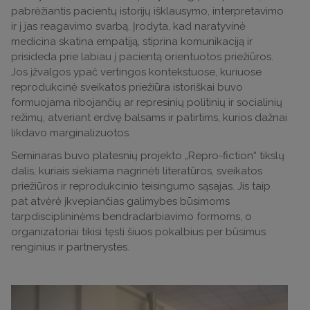
pabrėžiantis pacientų istorijų išklausymo, interpretavimo
ir į jas reagavimo svarbą. Įrodyta, kad naratyvinė
medicina skatina empatiją, stiprina komunikaciją ir
prisideda prie labiau į pacientą orientuotos priežiūros.
Jos įžvalgos ypač vertingos kontekstuose, kuriuose
reprodukcinė sveikatos priežiūra istoriškai buvo
formuojama ribojančių ar represinių politinių ir socialinių
režimų, atveriant erdvę balsams ir patirtims, kurios dažnai
likdavo marginalizuotos.
Seminaras buvo platesnių projekto „Repro-fiction“ tikslų
dalis, kuriais siekiama nagrinėti literatūros, sveikatos
priežiūros ir reprodukcinio teisingumo sąsajas. Jis taip
pat atvėrė įkvepiančias galimybes būsimoms
tarpdisciplininėms bendradarbiavimo formoms, o
organizatoriai tikisi tęsti šiuos pokalbius per būsimus
renginius ir partnerystes.