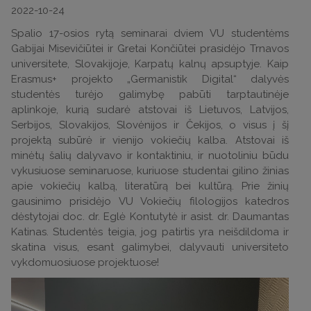
2022-10-24
Spalio 17-osios rytą seminarai dviem VU studentėms
Gabijai Misevičiūtei ir Gretai Končiūtei prasidėjo Trnavos
universitete, Slovakijoje, Karpatų kalnų apsuptyje. Kaip
Erasmus+ projekto „Germanistik Digital“ dalyvės
studentės turėjo galimybę pabūti tarptautinėje
aplinkoje, kurią sudarė atstovai iš Lietuvos, Latvijos,
Serbijos, Slovakijos, Slovėnijos ir Čekijos, o visus į šį
projektą subūrė ir vienijo vokiečių kalba. Atstovai iš
minėtų šalių dalyvavo ir kontaktiniu, ir nuotoliniu būdu
vykusiuose seminaruose, kuriuose studentai gilino žinias
apie vokiečių kalbą, literatūrą bei kultūrą. Prie žinių
gausinimo prisidėjo VU Vokiečių filologijos katedros
dėstytojai doc. dr. Eglė Kontutytė ir asist. dr. Daumantas
Katinas. Studentės teigia, jog patirtis yra neišdildoma ir
skatina visus, esant galimybei, dalyvauti universiteto
vykdomuosiuose projektuose!