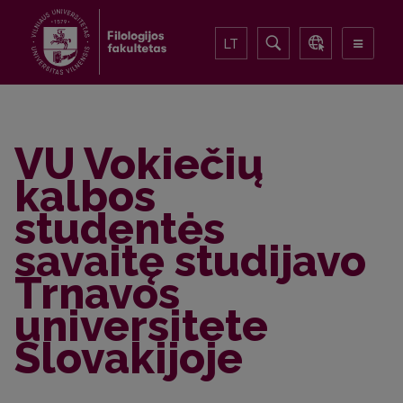
LT
VU Vokiečių
kalbos
studentės
savaitę studijavo
Trnavos
universitete
Slovakijoje