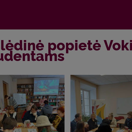
lėdinė popietė Vokie
udentams