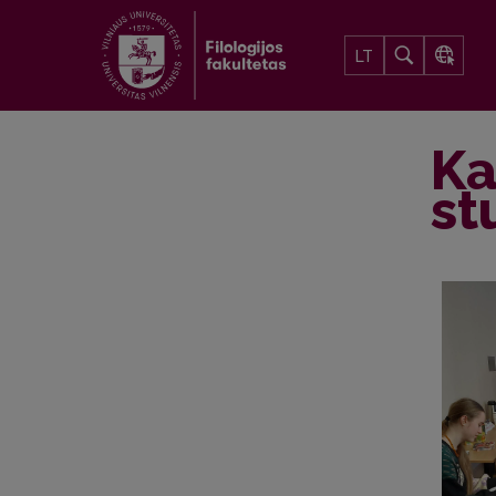
LT
Ka
st