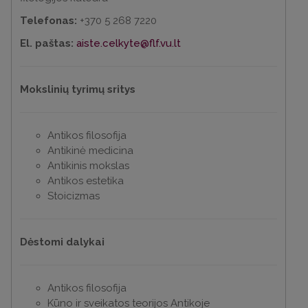
Telefonas:
+370 5 268 7220
El. paštas:
aiste.celkyte@flf.vu.lt
Mokslinių tyrimų sritys
Antikos filosofija
Antikinė medicina
Antikinis mokslas
Antikos estetika
Stoicizmas
Dėstomi dalykai
Antikos filosofija
Kūno ir sveikatos teorijos Antikoje