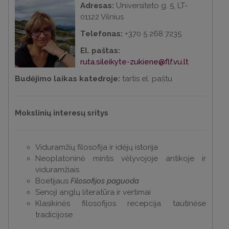
Adresas:
Universiteto g. 5, LT-
01122 Vilnius
Telefonas:
+370 5 268 7235
El. paštas:
ruta.sileikyte-zukiene@flf.vu.lt
Budėjimo laikas katedroje:
tartis el. paštu
Mokslinių interesų sritys
Viduramžių filosofija ir idėjų istorija
Neoplatoninė mintis vėlyvojoje antikoje ir
viduramžiais
Boetijaus
Filosofijos paguoda
Senoji anglų literatūra ir vertimai
Klasikinės filosofijos recepcija tautinėse
tradicijose