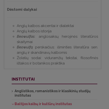
Dėstomi dalykai
Anglų kalbos akcentai ir dialektai
Anglų kalbos istorija
Beowulfas
: anglosaksų herojinės literatūros
skaitymai
Beowulfą
perskaičius: išminties literatūra sen.
anglų ir skandinavų kalbomis
Žolelių sodai: viduramžių tekstai, filosofinės
ištakos ir botanikos praktika
INSTITUTAI
Anglistikos, romanistikos ir klasikinių studijų
institutas
Baltijos kalbų ir kultūrų institutas