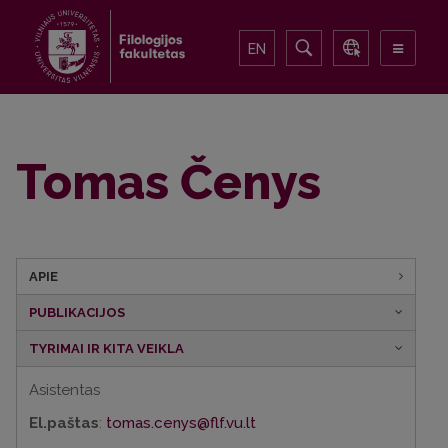
EN
Tomas Čenys
APIE
PUBLIKACIJOS
TYRIMAI IR KITA VEIKLA
Asistentas
El.paštas
:
tomas.cenys@flf.vu.lt