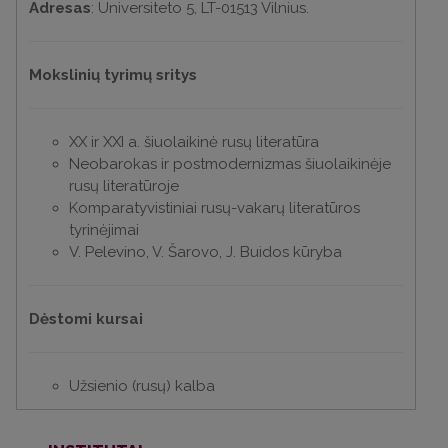
Adresas
: Universiteto 5, LT-01513 Vilnius.
Mokslinių tyrimų sritys
ХХ ir XXI a. šiuolaikinė rusų literatūra
Neobarokas ir postmodernizmas šiuolaikinėje
rusų literatūroje
Komparatyvistiniai rusų-vakarų literatūros
tyrinėjimai
V. Pelevino, V. Šarovo, J. Buidos kūryba
Dėstomi kursai
Užsienio (rusų) kalba