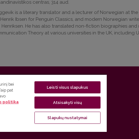
kandinavistikos centras, 314 aud.
ggevik is a literary translator and a lecturer of Norwegian at the
 Henrik Ibsen for Penguin Classics, and modern Norwegian writers
 Henriksen. He has also translated non-fiction biographies and
unication Theory at various universities in the UK, including Un
 5, LT-01131 Vilnius
rinį bei
Leisti visus slapukus
Taip pat
 5) 268 7208 | El. paštas
studijos@flf.vu.lt
savo
 politika
usimai) tel. (0 5) 268 7207 | El. paštas
flf@flf.vu.lt
Atsisakyti visų
ps://www.flf.vu.lt/lsk
| El. paštas
andrius.apinis@flf.vu.lt
Slapukų nustatymai