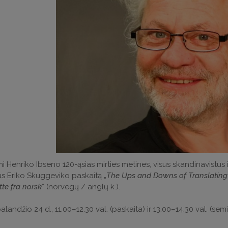
 Henriko Ibseno 120-ąsias mirties metines, visus skandinavistus ir
us Eriko Skuggeviko paskaitą „
The Ups and Downs of Translating
tte fra norsk
“ (norvegų / anglų k.).
alandžio 24 d., 11.00–12.30 val. (paskaita) ir 13.00–14.30 val. (se