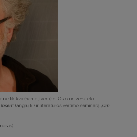
 ne tik kviečiame į vertėjo, Oslo universiteto
 Ibsen
” (anglų k.) ir literatūros vertimo seminarą „
Om
minaras)