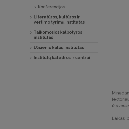
Konferencijos
Literatūros, kultūros ir
vertimo tyrimų institutas
Taikomosios kalbotyros
institutas
Užsienio kalbų institutas
Institutų katedros ir centrai
Minėdami
lektoria
å overse
Laikas: b