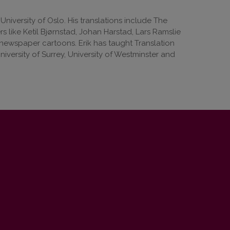
 University of Oslo. His translations include The
 like Ketil Bjørnstad, Johan Harstad, Lars Ramslie
 newspaper cartoons. Erik has taught Translation
iversity of Surrey, University of Westminster and