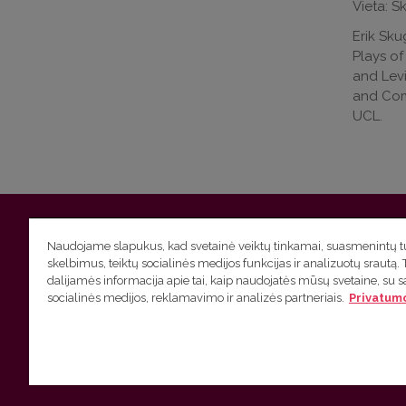
Vieta: S
Erik Sku
Plays of
and Levi
and Comm
UCL.
Vilniaus universitetas
Filologijos fakultetas | Universiteto g.
Naudojame slapukus, kad svetainė veiktų tinkamai, suasmenintų tu
skelbimus, teiktų socialinės medijos funkcijas ir analizuotų srautą. 
Studijų skyriaus
(studijų ir tvarkaraščio klausimai) tel. (0
dalijamės informacija apie tai, kaip naudojatės mūsų svetaine, su 
socialinės medijos, reklamavimo ir analizės partneriais.
Privatumo
Administracijos
(personalo, auditorijų ir komunikacijos kla
Lietuvių kalbos kursų klausimai
tel. (0 5) 268 7214 |
htt
VU privatumo politika