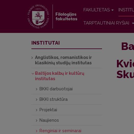
FAKULTETAS
INSTIT
TARPTAUTINIAI RYŠIAI
Ba
INSTITUTAI
Anglistikos, romanistikos ir
Kvi
klasikinių studijų institutas
Sku
Baltijos kalbų ir kultūrų
institutas
BKKI darbuotojai
BKKI struktūra
Projektai
Naujienos
Renginiai ir seminarai