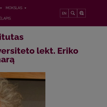
MOKSLAS
EN
ĖLAPIS
titutas
ersiteto lekt. Eriko
narą