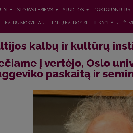
UTAI
STOJANTIESIEMS
STUDIJOS
DOKTORANTŪRA
KALBŲ MOKYKLA
LENKŲ KALBOS SERTIFIKACIJA
ŽEM
ltijos kalbų ir kultūrų ins
ečiame į vertėjo, Oslo univ
ggeviko paskaitą ir semi