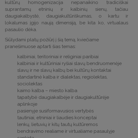
kultūrų homogenizacija nepanaikino tradiciškai
suprantamų etninių ir kalbinių sienų, tačiau
daugiakalbystė, daugiakultūriškumas, o kartu ir
lokalumas įgijo naują dimensiją, be kita ko, virtualaus
pasaulio dėka.
Siūlydami platų požiūrį į šią temą, kviečiame
pranešimuose aptarti šias temas:
kalbiniai, teritoriniai ir religiniai paribiai
kalbiniai ir kultūriniai ryšiai slavų bendruomenėje
slavų ir ne slavų kalbų bei kultūrų kontaktai
standartinė kalba ir dialektas, regiolektas,
sociolektas
kaimo kalba – miesto kalba
tapatybė daugiakalbėje ir daugiakultūrėje
aplinkoje
pasienyje susiformavusios vertybės
tautiniai, etniniai ir liaudies konceptai
lenkų, lietuvių ir kitų tautų kultūremos
bendravimo realiame ir virtualiame pasaulyje