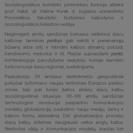
Sociolingvistikos komiteto pirmininkės funkcija atlieka
prof. habil. dr. Halina Kurek iš Jogailos universiteto
Polonistikos fakulteto, Kultūrinės kalbotyros ir
sociolingvistikos katedros vedėja.
Nagrinėjant amžių sandūroje įvykusius reiškinius slavų
kalbose, terminas
paribys
gali reikšti ir pereinamąją
būseną arba sritį, ir hibridinį kalbos atmainų pobūdį,
bendravimo metodus ir kt. Plačiai suprasdami
paribį
,
konferencijoje parodytume realybės, kurioje šiandien
funkcionuoja slavų regionas, sudėtingumą.
Paskutiniojo XX amžiaus dešimtmečio geopolitiniai
pokyčiai suformavo naujas teritorines Europos paribio
zonas, taip pat turėjo įtakos atskirų slavų kalbų
sociolingvistinei situacijai. XX–XXI amžių sandūroje
technologinė revoliucija paspartino komunikacijos
modelių globalizaciją, paskatino naujų medijų, žanrų ir
kalbos formų atsiradimą. Dėl globalizacijos procesų
slavų kalbų sistemas daugiausia veikia anglų kalba.
Neribotas idėjų ir komunikacijos modelių srautas bei