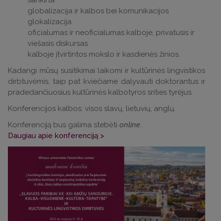
sankirta
globalizacija ir kalbos bei komunikacijos
glokalizacija
oficialumas ir neoficialumas kalboje, privatusis ir
viešasis diskursas
kalboje įtvirtintos mokslo ir kasdienės žinios.
Kadangi mūsų susitikimai laikomi ir kultūrinės lingvistikos
dirbtuvėmis, taip pat kviečiame dalyvauti doktorantus ir
pradedančiuosius kultūrinės kalbotyros srities tyrėjus.
Konferencijos kalbos: visos slavų, lietuvių, anglų.
Konferenciją bus galima stebėti
online
.
Daugiau apie konferenciją >