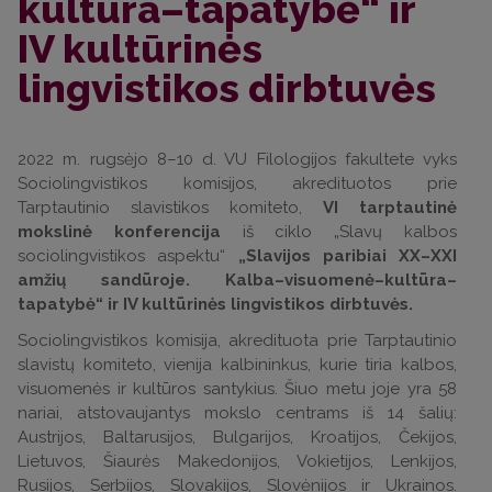
kultūra–tapatybė“ ir
IV kultūrinės
lingvistikos dirbtuvės
2022 m. rugsėjo 8–10 d. VU Filologijos fakultete vyks
Sociolingvistikos komisijos, akredituotos prie
Tarptautinio slavistikos komiteto,
VI tarptautinė
mokslinė konferencija
iš ciklo „Slavų kalbos
sociolingvistikos aspektu“
„Slavijos paribiai XX–XXI
amžių sandūroje. Kalba–visuomenė–kultūra–
tapatybė“ ir IV kultūrinės lingvistikos dirbtuvės.
Sociolingvistikos komisija, akredituota prie Tarptautinio
slavistų komiteto, vienija kalbininkus, kurie tiria kalbos,
visuomenės ir kultūros santykius. Šiuo metu joje yra 58
nariai, atstovaujantys mokslo centrams iš 14 šalių:
Austrijos, Baltarusijos, Bulgarijos, Kroatijos, Čekijos,
Lietuvos, Šiaurės Makedonijos, Vokietijos, Lenkijos,
Rusijos, Serbijos, Slovakijos, Slovėnijos ir Ukrainos.