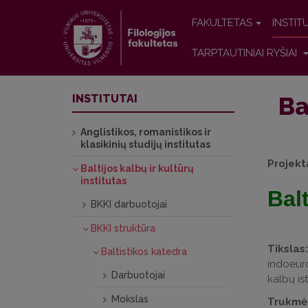
FAKULTETAS
INSTIT
TARPTAUTINIAI RYŠIAI
Ba
INSTITUTAI
Anglistikos, romanistikos ir
klasikinių studijų institutas
Projekt
Baltijos kalbų ir kultūrų
institutas
Bal
BKKI darbuotojai
BKKI struktūra
Tikslas:
Baltistikos katedra
indoeuro
Darbuotojai
kalbų is
Mokslas
Trukmė