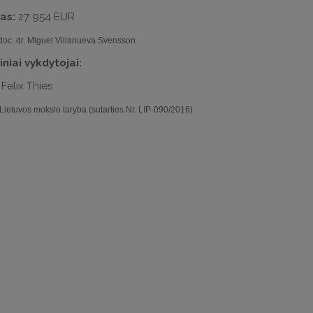
as:
27 954 EUR
oc. dr. Miguel Villanueva Svensson
niai vykdytojai:
 Felix Thies
Lietuvos mokslo taryba (sutarties Nr. LIP-090/2016)