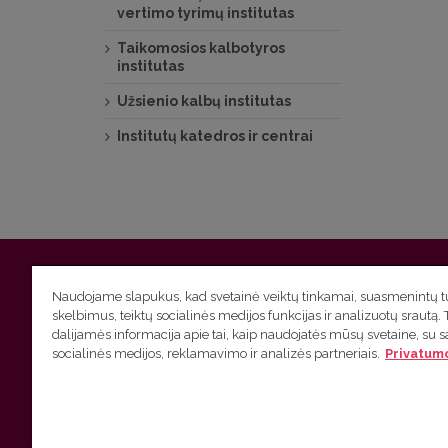
vertimo tyrimų institutas
Taikomosios kalbotyros
institutas
Užsienio kalbų institutas
Institutų katedros ir centrai
Vilniaus universitetas
Filologijos fakultetas | Universiteto g.
Naudojame slapukus, kad svetainė veiktų tinkamai, suasmenintų tu
skelbimus, teiktų socialinės medijos funkcijas ir analizuotų srautą. 
Studijų skyriaus
(studijų ir tvarkaraščio klausimai) tel. (0
dalijamės informacija apie tai, kaip naudojatės mūsų svetaine, su 
socialinės medijos, reklamavimo ir analizės partneriais.
Privatumo
Administracijos
(personalo, auditorijų ir komunikacijos kla
Lietuvių kalbos kursų klausimai
tel. (0 5) 268 7214 |
htt
VU privatumo politika