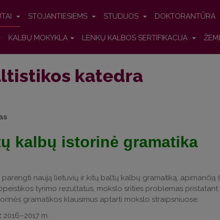
UTAI
STOJANTIESIEMS
STUDIJOS
DOKTORANTŪRA
KALBŲ MOKYKLA
LENKŲ KALBOS SERTIFIKACIJA
ŽEM
ltistikos katedra
as
tų kalbų istorinė gramatika
parengti naują lietuvių ir kitų baltų kalbų gramatiką, apimančią ši
peistikos tyrimo rezultatus, mokslo srities problemas pristatant 
torinės gramatikos klausimus aptarti mokslo straipsniuose.
:
2016–2017 m.