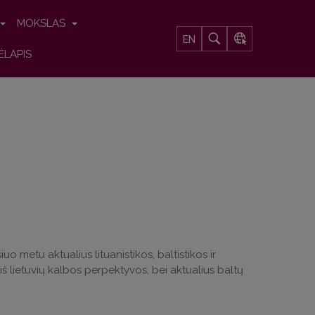
MOKSLAS
EN
ĖLAPIS
uo metu aktualius lituanistikos, baltistikos ir
iš lietuvių kalbos perpektyvos, bei aktualius baltų