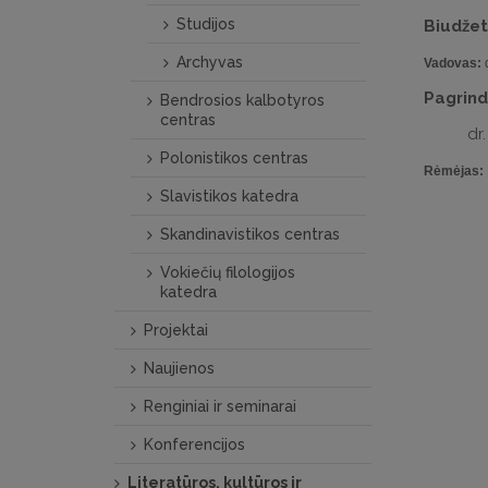
Studijos
Biudžet
Archyvas
Vadovas:
d
Pagrindi
Bendrosios kalbotyros
centras
dr.
Polonistikos centras
Rėmėjas:
Slavistikos katedra
Skandinavistikos centras
Vokiečių filologijos
katedra
Projektai
Naujienos
Renginiai ir seminarai
Konferencijos
Literatūros, kultūros ir