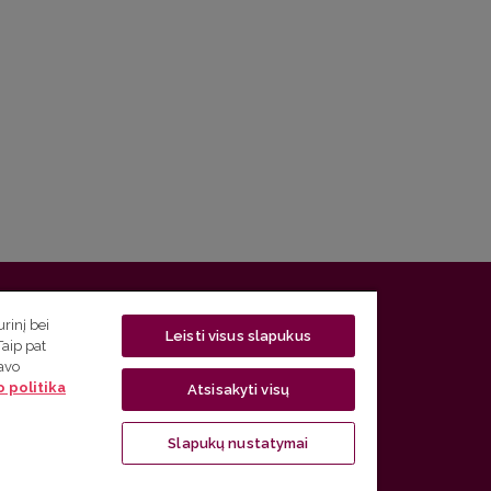
 5, LT-01131 Vilnius
rinį bei
Leisti visus slapukus
Taip pat
 5) 268 7208 | El. paštas
studijos@flf.vu.lt
savo
 politika
usimai) tel. (0 5) 268 7207 | El. paštas
flf@flf.vu.lt
Atsisakyti visų
ps://www.flf.vu.lt/lsk
| El. paštas
andrius.apinis@flf.vu.lt
Slapukų nustatymai