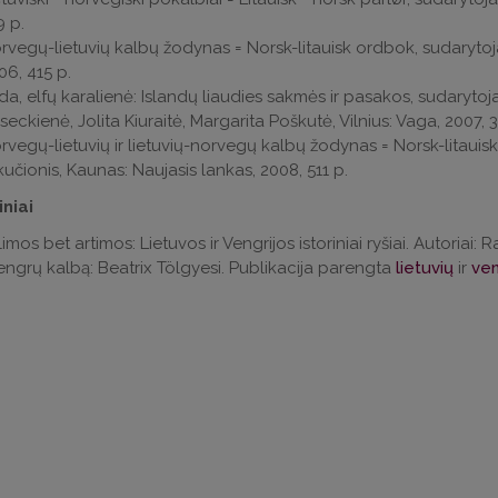
9 p.
rvegų-lietuvių kalbų žodynas = Norsk-litauisk ordbok, sudarytoj
06, 415 p.
lda, elfų karalienė: Islandų liaudies sakmės ir pasakos, sudaryto
seckienė, Jolita Kiuraitė, Margarita Poškutė, Vilnius: Vaga, 2007, 
rvegų-lietuvių ir lietuvių-norvegų kalbų žodynas = Norsk-litauis
kučionis, Kaunas: Naujasis lankas, 2008, 511 p.
iniai
limos bet artimos: Lietuvos ir Vengrijos istoriniai ryšiai. Autori
vengrų kalbą: Beatrix Tölgyesi. Publikacija parengta
lietuvių
ir
ven