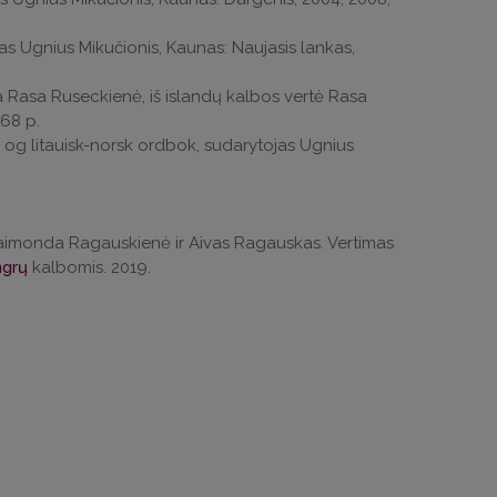
as Ugnius Mikučionis, Kaunas: Naujasis lankas,
ja Rasa Ruseckienė, iš islandų kalbos vertė Rasa
368 p.
k og litauisk-norsk ordbok, sudarytojas Ugnius
ai: Raimonda Ragauskienė ir Aivas Ragauskas. Vertimas
grų
kalbomis. 2019.