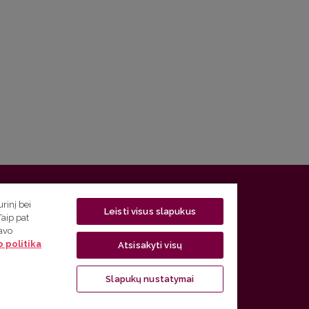
 5, LT-01131 Vilnius
rinį bei
Leisti visus slapukus
Taip pat
 5) 268 7208 | El. paštas
studijos@flf.vu.lt
savo
 politika
usimai) tel. (0 5) 268 7207 | El. paštas
flf@flf.vu.lt
Atsisakyti visų
ps://www.flf.vu.lt/lsk
| El. paštas
andrius.apinis@flf.vu.lt
Slapukų nustatymai