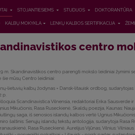
UTAI
STOJANTIESIEMS
STUDIJOS
DOKTORANTŪRA
KALBŲ MOKYKLA
LENKŲ KALBOS SERTIFIKACIJA
ŽEM
andinavistikos centro mok
 m. Skandinavistikos centro parengti mokslo leidiniai žymimi se
 šie mūsų Centro leidiniai:
nų-lietuvių kalbų žodynas = Dansk-litauisk ordbog, sudarytojas E
2 p.
lloquia Scandinavistica Vilnensia, redaktoriai Erika Sausverde ir P
nius Mikučionis, Rasa Ruseckienė, Skaldų poezija, Kaunas: Naujas
iutlingų saga, iš senosios islandų kalbos vertė Ugnius Mikučionis,
miro šaltinis: Senųjų islandų tekstų antologija, sudarytoja Rasa 
ranauskienė, Rasa Ruseckienė, Aurelijus Vijūnas, Vilnius: Vilniaus 
etuviški - norvegiški pokalbiai = Litauisk - norsk parlør, sudaryto