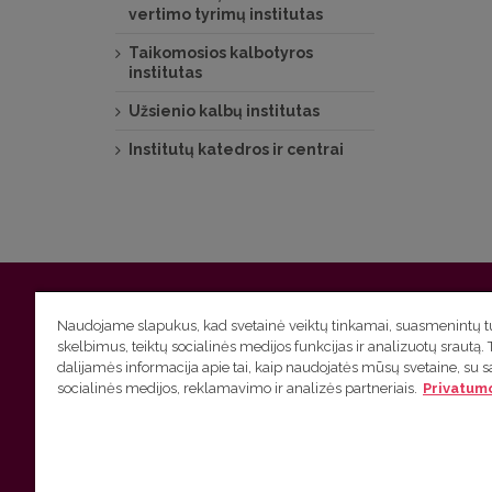
vertimo tyrimų institutas
Taikomosios kalbotyros
institutas
Užsienio kalbų institutas
Institutų katedros ir centrai
Vilniaus universitetas
Filologijos fakultetas | Universiteto g.
Naudojame slapukus, kad svetainė veiktų tinkamai, suasmenintų tu
skelbimus, teiktų socialinės medijos funkcijas ir analizuotų srautą. 
Studijų skyriaus
(studijų ir tvarkaraščio klausimai) tel. (0
dalijamės informacija apie tai, kaip naudojatės mūsų svetaine, su 
socialinės medijos, reklamavimo ir analizės partneriais.
Privatumo
Administracijos
(personalo, auditorijų ir komunikacijos kla
Lietuvių kalbos kursų klausimai
tel. (0 5) 268 7214 |
htt
VU privatumo politika