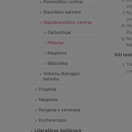
Polonistikos centras
21
Slavistikos katedra
No
20
Skandinavistikos centras
Hi
Ru
Darbuotojai
No
Mokslas
Mi
Naujienos
Kiti leid
Biblioteka
To
į 
Vokiečių filologijos
katedra
Projektai
Naujienos
Renginiai ir seminarai
Konferencijos
Literatūros, kultūros ir