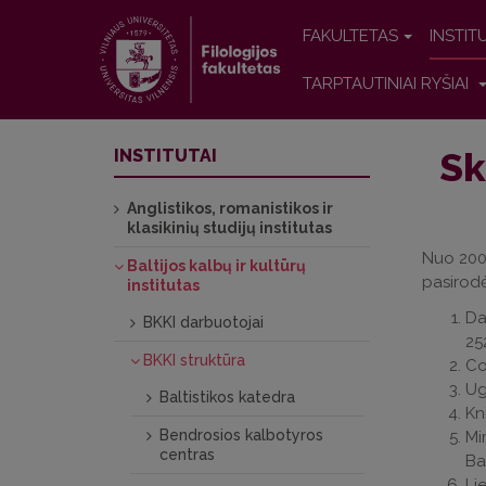
FAKULTETAS
INSTIT
TARPTAUTINIAI RYŠIAI
Sk
INSTITUTAI
Anglistikos, romanistikos ir
klasikinių studijų institutas
Nuo 2009
Baltijos kalbų ir kultūrų
pasirodė
institutas
Da
BKKI darbuotojai
25
BKKI struktūra
Co
Ug
Baltistikos katedra
Kn
Bendrosios kalbotyros
Mi
centras
Ba
Li