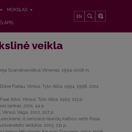
MOKSLAS
EN
ĖLAPIS
slinė veikla
rija Scandinavistica Vilnensis. 1994-2008 m.
bbe Flatau, Vilnius: Tyto Alba, 1994, 1998, 2001,
aal Arbo, Vilnius: Tyto Alba, 1995, 213 p.
is lankas, 2001, 44 p.
 Vilnius: Vaga, 2002, 207 p.
Ruseckienė, iš senosios islandų kalbos vertė Rasa
universiteto leidykla, 2003, 231 p.
jas Ugnius Mikučionis, Kaunas: Dargenis, 2004, 2008,