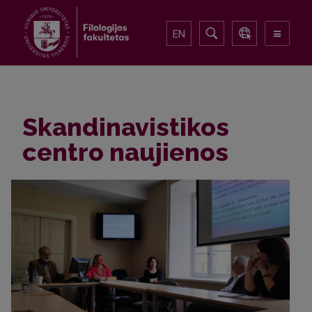
EN
Skandinavistikos
centro naujienos