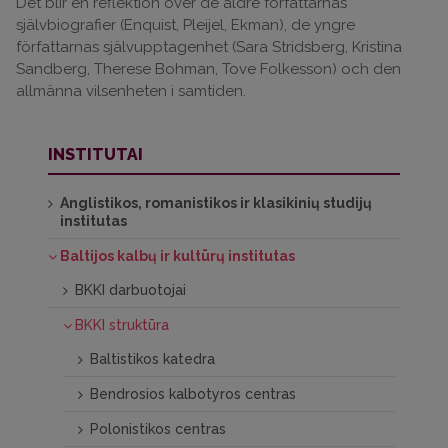
Det blir en reflektion över de äldre författarnas
självbiografier (Enquist, Pleijel, Ekman), de yngre
författarnas självupptagenhet (Sara Stridsberg, Kristina
Sandberg, Therese Bohman, Tove Folkesson) och den
allmänna vilsenheten i samtiden.
INSTITUTAI
Anglistikos, romanistikos ir klasikinių studijų
institutas
Baltijos kalbų ir kultūrų institutas
BKKI darbuotojai
BKKI struktūra
Baltistikos katedra
Bendrosios kalbotyros centras
Polonistikos centras