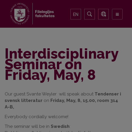
EN
Interdisciplinary
Seminar on
Friday, May, 8
Our guest Svante Weyler will speak about
Tendenser i
svensk litteratur
on
Friday, May, 8, 15.00, room 314
A-B,
Everybody cordially welcome!
The seminar
will be in
Swedish
: