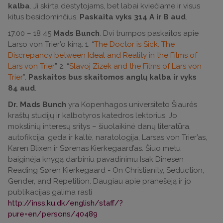
kalba
. Ji skirta dėstytojams, bet labai kviečiame ir visus
kitus besidominčius.
Paskaita vyks 314 A ir B aud
.
17.00 – 18 45
Mads Bunch
. Dvi trumpos paskaitos apie
Larso von Trier’o kiną: 1. “
The Doctor is Sick. The
Discrepancy between Ideal and Reality in the Films of
Lars von Trier
” 2. “
Slavoj Zizek and the Films of Lars von
Trier
”.
Paskaitos bus skaitomos anglų kalba ir vyks
84 aud
.
Dr. Mads Bunch
yra Kopenhagos universiteto Šiaurės
kraštų studijų ir kalbotyros katedros lektorius. Jo
mokslinių interesų sritys – šiuolaikinė danų literatūra,
autofikcija, gėda ir kaltė, naratologija, Larsas von Trier’as,
Karen Blixen ir Sørenas Kierkegaard’as. Šiuo metu
baiginėja knygą darbiniu pavadinimu Isak Dinesen
Reading Søren Kierkegaard - On Christianity, Seduction,
Gender, and Repetition. Daugiau apie pranešėją ir jo
publikacijas galima rasti
http://inss.ku.dk/english/staff/?
pure=en/persons/40489