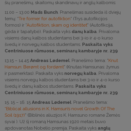
šių pranešimų, skaitomų skandinavų ir anglų kalbomis:
11.00 – 13.00
Mads Bunch
. Pranešimas susideda iš dviejų
temų: “
Tre former for autofiktion
” (Trys autofikcijos
formos) ir “
Autofiktion, skam og identitet
” (Autofikcija,
gėda ir tapatybė). Paskaita vyks
danų kalba
. Privaloma
visiems danų kalbos studentams bei 3-io ir 4-o kurso
švedų ir norvegų kalbos studentams.
Paskaita vyks
Centriniuose rūmuose, seminarų kambaryje nr. 239
13.15 – 14.45
Andreas Lødemel
. Pranešimo tema: “
Knut
Hamsun: Berømt og fordømt
” (Knutas Hamsunas: žymus
ir pasmerktas). Paskaita vyks
norvegų kalba
. Privaloma
visiems norvegų kalbos studentams bei 3-io ir 4-o kurso
švedų ir danų kalbos studentams.
Paskaita vyks
Centriniuose rūmuose, seminarų kambaryje nr. 239
15. 15 – 16. 15
Andreas Lødemel
. Pranešimo tema:
“Biblical allusions in K. Hamsun’s novel Growth Of The
Soil (1917)
” (Biblinės aliuzijos K. Hamsuno romane Žemės
syvai ). Už šį romaną Hamsunas 1920 metais buvo
apdovanotas Nobelio premija. Paskaita vyks
anglų