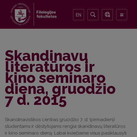
EN
Skandinavų
literatūros ir
kino seminaro
diena, gruodžio
7 d. 2015
Skandinavistikos centras gruodžio 7. d. (pirmadienį)
studentams ir dėstytojams rengia skandinavų literatūros
ir kino seminaro dieną. Labai kviečiame visus pasiklausyti