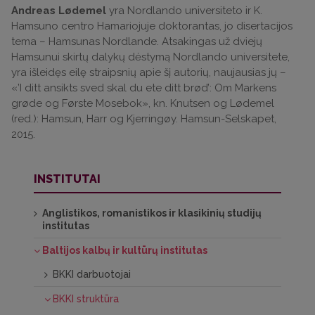
Andreas Lødemel
yra Nordlando universiteto ir K.
Hamsuno centro Hamariojuje doktorantas, jo disertacijos
tema – Hamsunas Nordlande. Atsakingas už dviejų
Hamsunui skirtų dalykų dėstymą Nordlando universitete,
yra išleidęs eilę straipsnių apie šį autorių, naujausias jų –
«’I ditt ansikts sved skal du ete ditt brød’: Om Markens
grøde og Første Mosebok», kn. Knutsen og Lødemel
(red.): Hamsun, Harr og Kjerringøy. Hamsun-Selskapet,
2015.
INSTITUTAI
Anglistikos, romanistikos ir klasikinių studijų
institutas
Baltijos kalbų ir kultūrų institutas
BKKI darbuotojai
BKKI struktūra