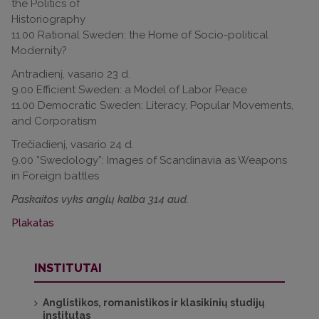
the Politics of
Historiography
11.00 Rational Sweden: the Home of Socio-political
Modernity?
Antradienį, vasario 23 d.
9.00 Efficient Sweden: a Model of Labor Peace
11.00 Democratic Sweden: Literacy, Popular Movements,
and Corporatism
Trečiadienį, vasario 24 d.
9.00 ”Swedology”: Images of Scandinavia as Weapons
in Foreign battles
Paskaitos vyks anglų kalba 314 aud.
Plakatas
INSTITUTAI
Anglistikos, romanistikos ir klasikinių studijų
institutas