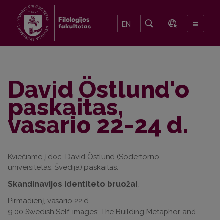
EN
David Östlund'o
paskaitas,
vasario 22-24 d.
Kviečiame į doc. David Östlund (Sodertorno
universitetas, Švedija) paskaitas:
Skandinavijos identiteto bruožai.
Pirmadienį, vasario 22 d.
9.00 Swedish Self-images: The Building Metaphor and