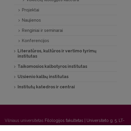
Projektai
Naujienos
Renginiai ir seminarai
Konferencijos
Literatūros, kultūros ir vertimo tyrimų
institutas
Taikomosios kalbotyros institutas
Užsienio kalbų institutas
Institutų katedros ir centrai
Vilniaus universitetas
Filologijos fakultetas | Universiteto g. 5, LT-
01131 Vilnius