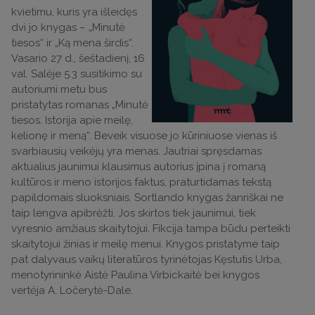
kvietimu, kuris yra išleidęs
dvi jo knygas – „Minutė
tiesos“ ir „Ką mena širdis“.
Vasario 27 d., šeštadienį, 16
val. Salėje 5.3 susitikimo su
autoriumi metu bus
pristatytas romanas „Minutė
tiesos. Istorija apie meilę,
kelionę ir meną“. Beveik visuose jo kūriniuose vienas iš
svarbiausių veikėjų yra menas. Jautriai spręsdamas
aktualius jaunimui klausimus autorius įpina į romaną
kultūros ir meno istorijos faktus, praturtidamas tekstą
papildomais sluoksniais. Sortlando knygas žanriškai ne
taip lengva apibrėžti. Jos skirtos tiek jaunimui, tiek
vyresnio amžiaus skaitytojui. Fikcija tampa būdu perteikti
skaitytojui žinias ir meilę menui. Knygos pristatyme taip
pat dalyvaus vaikų literatūros tyrinėtojas Kęstutis Urba,
menotyrininkė Aistė Paulina Virbickaitė bei knygos
vertėja A. Ločerytė-Dale.