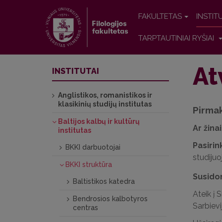
FAKULTETAS
INSTIT
TARPTAUTINIAI RYŠIAI
At
INSTITUTAI
Anglistikos, romanistikos ir
klasikinių studijų institutas
Pirmak
Baltijos kalbų ir kultūrų
Ar žinai
institutas
Pasirin
BKKI darbuotojai
studijuo
BKKI struktūra
Susido
Baltistikos katedra
Ateik į 
Bendrosios kalbotyros
Sarbievi
centras