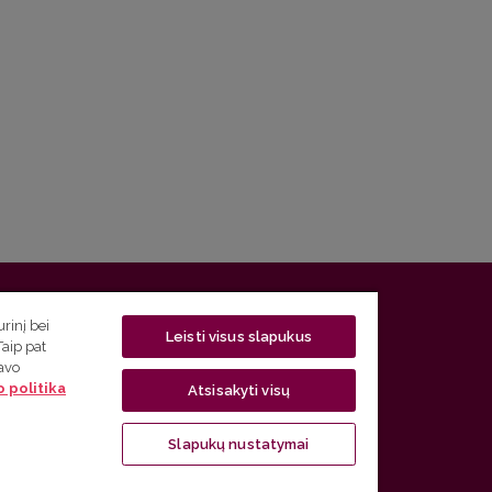
 5, LT-01131 Vilnius
rinį bei
Leisti visus slapukus
Taip pat
 5) 268 7208 | El. paštas
studijos@flf.vu.lt
savo
 politika
usimai) tel. (0 5) 268 7207 | El. paštas
flf@flf.vu.lt
Atsisakyti visų
ps://www.flf.vu.lt/lsk
| El. paštas
andrius.apinis@flf.vu.lt
Slapukų nustatymai