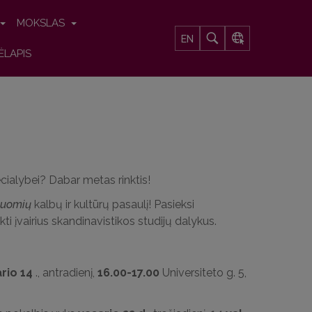
MOKSLAS
EN
ĖLAPIS
ecialybei? Dabar metas rinktis!
suomių
kalbų ir kultūrų pasaulį! Pasieksi
kti įvairius skandinavistikos studijų dalykus.
rio 14
., antradienį,
16.00-17.00
Universiteto g. 5,