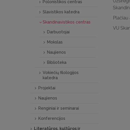
Užsiregi
Polonistikos centras
Skandina
Slavistikos katedra
Plačiau 
Skandinavistikos centras
VU Skan
Darbuotojai
Mokslas
Naujienos
Biblioteka
Vokiečių filologijos
katedra
Projektai
Naujienos
Renginiai ir seminarai
Konferencijos
Literatūros, kultūros ir