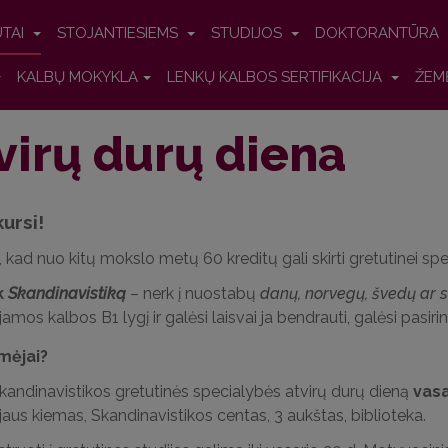
UTAI
STOJANTIESIEMS
STUDIJOS
DOKTORANTŪRA
KALBŲ MOKYKLA
LENKŲ KALBOS SERTIFIKACIJA
ŽEM
virų durų diena
ursi!
, kad nuo kitų mokslo metų 60 kreditų gali skirti gretutinei sp
k
Skandinavistiką
– nerk į nuostabų
danų, norvegų, švedų ar 
jamos kalbos B1 lygį ir galėsi laisvai ja bendrauti, galėsi pasirin
mėjai?
Skandinavistikos gretutinės specialybės atvirų durų dieną
vasa
jaus kiemas, Skandinavistikos centas, 3 aukštas, biblioteka.