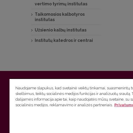
vertimo tyrimų institutas
Taikomosios kalbotyros
institutas
Užsienio kalbų institutas
Institutų katedros ir centrai
Vilniaus universitetas
Filologijos fakultetas | Universiteto g.
Naudojame slapukus, kad svetainė veiktų tinkamai, suasmenintų tu
skelbimus, teiktų socialinės medijos funkcijas ir analizuotų srautą. 
Studijų skyriaus
(studijų ir tvarkaraščio klausimai) tel. (0
dalijamės informacija apie tai, kaip naudojatės mūsų svetaine, su 
socialinės medijos, reklamavimo ir analizės partneriais.
Privatumo
Administracijos
(personalo, auditorijų ir komunikacijos kla
Lietuvių kalbos kursų klausimai
tel. (0 5) 268 7214 |
htt
VU privatumo politika