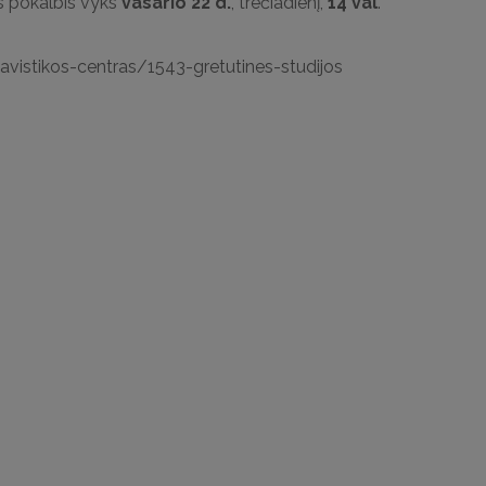
is pokalbis vyks
vasario 22 d.
, trečiadienį,
14 val
.
navistikos-centras/1543-gretutines-studijos