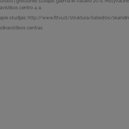
struoti į gretutines studijas galima iki vasario 20 d. Motyvacin
vistikos centro 4 a.
apie studijas: http://www.flf.vu.lt/struktura/katedros/skandi
dinavistikos centras