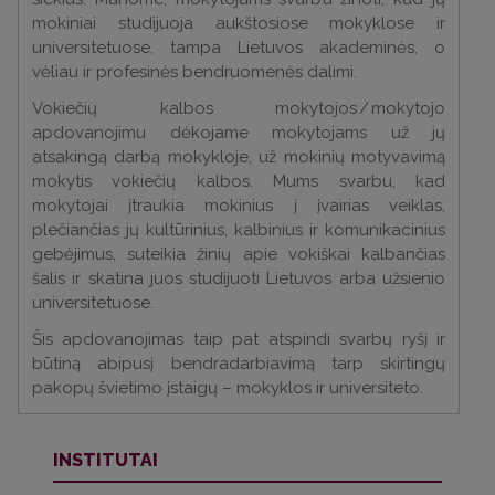
mokiniai studijuoja aukštosiose mokyklose ir
universitetuose, tampa Lietuvos akademinės, o
vėliau ir profesinės bendruomenės dalimi.
Vokiečių kalbos mokytojos / mokytojo
apdovanojimu dėkojame mokytojams už jų
atsakingą darbą mokykloje, už mokinių motyvavimą
mokytis vokiečių kalbos. Mums svarbu, kad
mokytojai įtraukia mokinius į įvairias veiklas,
plečiančias jų kultūrinius, kalbinius ir komunikacinius
gebėjimus, suteikia žinių apie vokiškai kalbančias
šalis ir skatina juos studijuoti Lietuvos arba užsienio
universitetuose.
Šis apdovanojimas taip pat atspindi svarbų ryšį ir
būtiną abipusį bendradarbiavimą tarp skirtingų
pakopų švietimo įstaigų – mokyklos ir universiteto.
INSTITUTAI