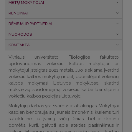
METŲ MOKYTOJAI
RENGINIAI
RĖMĖJAI IR PARTNERIAI
NUORODOS
KONTAKTAI
Vilniaus universiteto Filologijos fakulteto
apdovanojimas vokiečių kalbos mokytojai ar
mokytojui įsteigtas 2021 metais. Juo siekiama įvertinti
vokiečių kalbos mokytojų indėlį puoselėjant vokiečių
kalbos mokymąsi Lietuvos mokyklose, skatinti
moksleivių susidomėjimą vokiečių kalba bei stiprinti
vokiečių kalbos pozicijas Lietuvoje.
Mokytojų darbas yra svarbus ir atsakingas. Mokytojai
kasdien bendrauja su jaunais žmonėmis, kuriems turi
suteikti ne tik įvairių sričių žinias, bet ir skatinti
domėtis, kurti, galvoti apie ateities pasirinkimus ir
siekius. Manome, mokytojams svarbu žinoti, kad jų