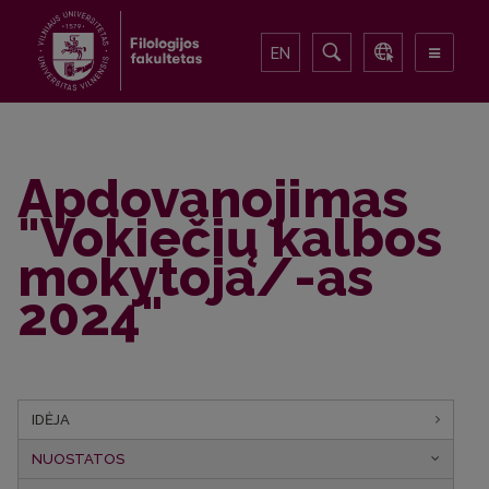
EN
Apdovanojimas
"Vokiečių kalbos
mokytoja/-as
2024"
IDĖJA
NUOSTATOS