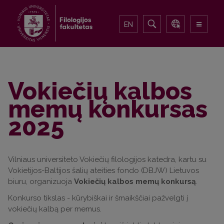
EN
Vokiečių kalbos
memų konkursas
2025
Vilniaus universiteto Vokiečių filologijos katedra, kartu su
Vokietijos-Baltijos šalių ateities fondo (DBJW) Lietuvos
biuru, organizuoja
Vokiečių kalbos memų konkursą
.
Konkurso tikslas - kūrybiškai ir šmaikščiai pažvelgti į
vokiečių kalbą per memus.