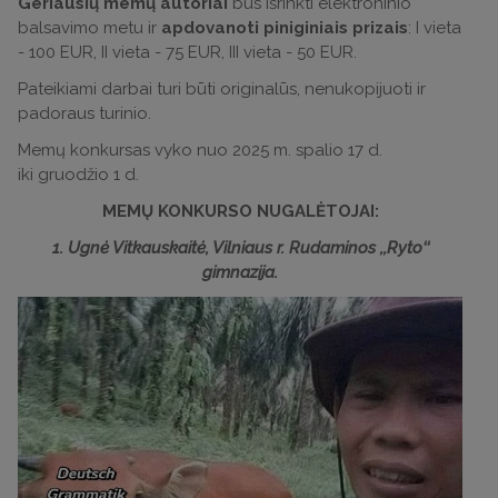
Geriausių memų autoriai
bus išrinkti elektroninio
balsavimo metu ir
apdovanoti piniginiais prizais
: I vieta
- 100 EUR, II vieta - 75 EUR, III vieta - 50 EUR.
Pateikiami darbai turi būti originalūs, nenukopijuoti ir
padoraus turinio.
Memų konkursas vyko nuo 2025 m. spalio 17 d.
iki gruodžio 1 d.
MEMŲ KONKURSO NUGALĖTOJAI:
1. Ugnė Vitkauskaitė, Vilniaus r. Rudaminos ‚‚Ryto‘‘
gimnazija.