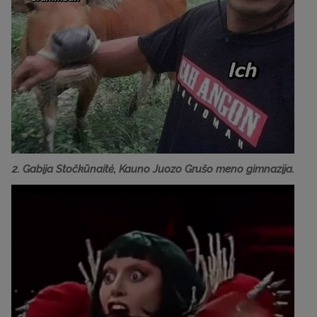
2. Gabija Stočkūnaitė, Kauno Juozo Grušo meno gimnazija.