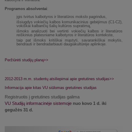
Programos absolventai
:
įgis tvirtus kalbotyros ir literatūros mokslo pagrindus,
išsiugdys vokiečių kalbos komunikacinius gebėjimus (C1-C2),
vokiškai kalbančių šalių kultūros supratimą,
išmoks analizuoti bei vertinti vokiečių kalbos ir literatūros
reiškinius platesniame kalbotyros ir literatūros kontekste,
taip pat išmoks kritiškai mąstyti, savarankiškai mokytis,
bendrauti ir bendradarbiauti daugiakultūrėje aplinkoje.
Peržiūrėti studijų planą>>
2012-2013 m.m. studentų atsiliepimai apie gretutines studijas>>
Informacija apie kitas VU siūlomas gretutines studijas
Registruotis į gretutines studijas galima
VU Studijų informacinėje sistemoje
nuo kovo 1 d. iki
gegužės 31 d.