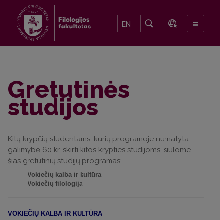
EN
Gretutinės
studijos
Kitų krypčių studentams, kurių programoje numatyta
galimybė 60 kr. skirti kitos krypties studijoms, siūlome
šias gretutinių studijų programas:
Vokiečių kalba ir kultūra
Vokiečių filologija
VOKIEČIŲ KALBA IR KULTŪRA