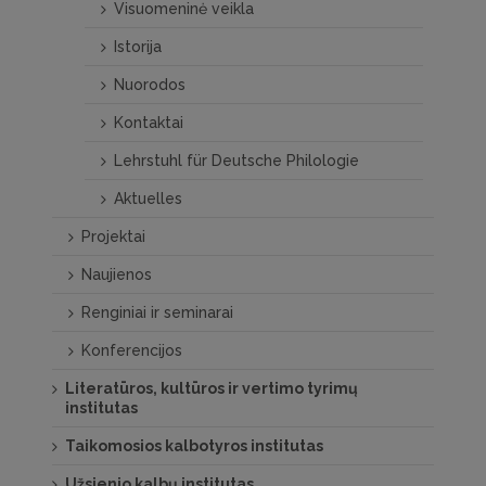
Visuomeninė veikla
Istorija
Nuorodos
Kontaktai
Lehrstuhl für Deutsche Philologie
Aktuelles
Projektai
Naujienos
Renginiai ir seminarai
Konferencijos
Literatūros, kultūros ir vertimo tyrimų
institutas
Taikomosios kalbotyros institutas
Užsienio kalbų institutas