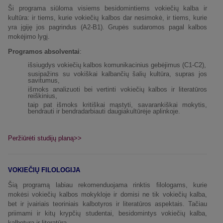
Ši programa siūloma visiems besidomintiems vokiečių kalba ir
kultūra: ir tiems, kurie vokiečių kalbos dar nesimokė, ir tiems, kurie
yra įgiję jos pagrindus (A2-B1). Grupės sudaromos pagal kalbos
mokėjimo lygį.
Programos absolventai
:
išsiugdys vokiečių kalbos komunikacinius gebėjimus (C1-C2),
susipažins su vokiškai kalbančių šalių kultūra, supras jos
savitumus,
išmoks analizuoti bei vertinti vokiečių kalbos ir literatūros
reiškinius,
taip pat išmoks kritiškai mąstyti, savarankiškai mokytis,
bendrauti ir bendradarbiauti daugiakultūrėje aplinkoje.
Peržiūrėti studijų planą>>
VOKIEČIŲ FILOLOGIJA
Šią programą labiau rekomenduojama rinktis filologams, kurie
mokėsi vokiečių kalbos mokykloje ir domisi ne tik vokiečių kalba,
bet ir įvairiais teoriniais kalbotyros ir literatūros aspektais. Tačiau
priimami ir kitų krypčių studentai, besidomintys vokiečių kalba,
kalbotyra ir literatūra.