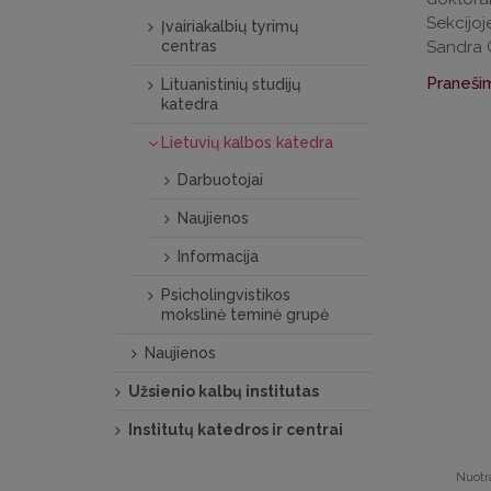
Sekcijoj
Įvairiakalbių tyrimų
centras
Sandra G
Praneši
Lituanistinių studijų
katedra
Lietuvių kalbos katedra
Darbuotojai
Naujienos
Informacija
Psicholingvistikos
mokslinė teminė grupė
Naujienos
Užsienio kalbų institutas
Institutų katedros ir centrai
Nuotra