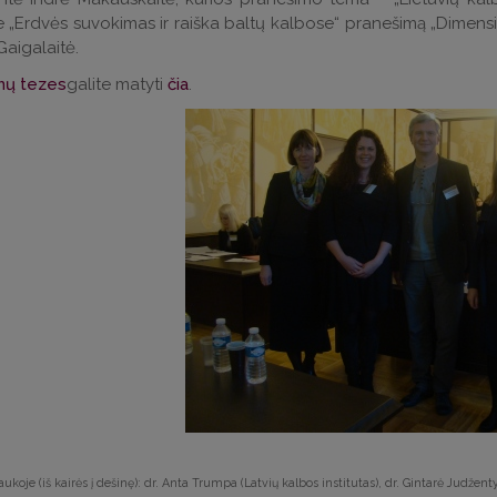
e „Erdvės suvokimas ir raiška baltų kalbose“ pranešimą „Dimens
aigalaitė.
mų tezes
galite matyti
čia
.
ukoje (iš kairės į dešinę): dr. Anta Trumpa (Latvių kalbos institutas), dr. Gintarė Judžentyt