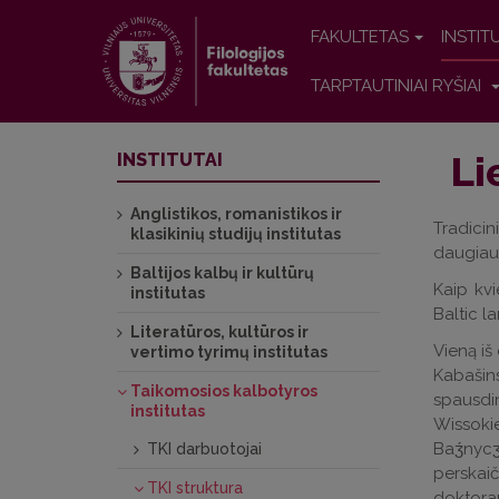
FAKULTETAS
INSTIT
TARPTAUTINIAI RYŠIAI
Li
INSTITUTAI
Anglistikos, romanistikos ir
Tradici
klasikinių studijų institutas
daugiau 
Baltijos kalbų ir kultūrų
Kaip kv
institutas
Baltic l
Literatūros, kultūros ir
Vieną iš 
vertimo tyrimų institutas
Kabašin
Taikomosios kalbotyros
spausdin
institutas
Wissokie
Baʒ́nycʒ
TKI darbuotojai
perskaič
TKI struktura
doktoran