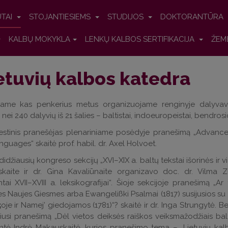
UTAI
STOJANTIESIEMS
STUDIJOS
DOKTORANTŪRA
KALBŲ MOKYKLA
LENKŲ KALBOS SERTIFIKACIJA
ŽEM
etuvių kalbos katedra
niame kas penkerius metus organizuojame renginyje dalyvavo
nei 240 dalyvių iš 21 šalies – baltistai, indoeuropeistai, bendrosi
iestinis pranešėjas plenariniame posėdyje pranešimą „Advance
anguages“ skaitė prof. habil. dr. Axel Holvoet.
didžiausių kongreso sekcijų „XVI–XIX a. baltų tekstai išorinės ir vi
skaite ir dr. Gina Kavaliūnaite organizavo doc. dr. Vilma Zu
tai XVII–XVIII a. leksikografijai“. Šioje sekcijoje pranešimą 
s Naujes Giesmes arba Ewangelißki Psalmai (1817) susijusios 
oje ir Namej’ giedojamos (1781)“? skaitė ir dr. Inga Strungytė. B
iusi pranešimą „Dėl vietos deiksės raiškos veiksmažodžiais ba
tė Indrė Makauskaitė, kurios pranešimo tema – „Lietuvių kalbos