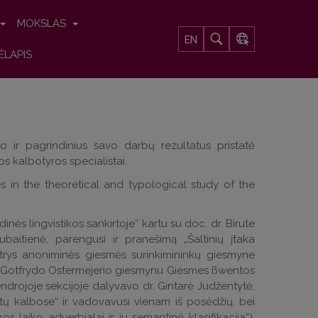
MOKSLAS
EN
ĖLAPIS
 ir pagrindinius savo darbų rezultatus pristatė
os kalbotyros specialistai.
s in the theoretical and typological study of the
dinės lingvistikos sankirtoje“ kartu su doc. dr. Birute
baitienė, parengusi ir pranešimą „Šaltinių įtaka
„Ar trys anoniminės giesmės surinkimininkų giesmyne
su Gotfrydo Ostermejerio giesmynu Giesmes ßwentos
endrojoje sekcijoje dalyvavo dr. Gintarė Judžentytė,
ltų kalbose“ ir vadovavusi vienam iš posėdžių, bei
 laiko adverbialai ir jų semantinė klasifikacija“).