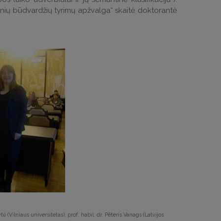
inių būdvardžių tyrimų apžvalga“ skaitė doktorantė
ė (Vilniaus universitetas), prof. habil. dr. Pēteris Vanags (Latvijos