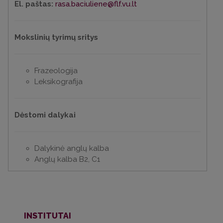
El. paštas:
rasa.baciuliene@flf.vu.lt
Mokslinių tyrimų sritys
Frazeologija
Leksikografija
Dėstomi dalykai
Dalykinė anglų kalba
Anglų kalba B2, C1
INSTITUTAI