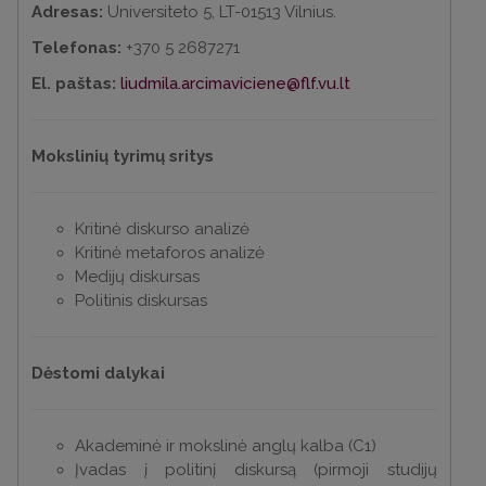
Adresas:
Universiteto 5, LT-01513 Vilnius.
Telefonas:
+370 5 2687271
El. paštas:
liudmila.arcimaviciene@flf.vu.lt
Mokslinių tyrimų sritys
Kritinė diskurso analizė
Kritinė metaforos analizė
Medijų diskursas
Politinis diskursas
Dėstomi dalykai
Akademinė ir mokslinė anglų kalba (C1)
Įvadas į politinį diskursą (pirmoji studijų