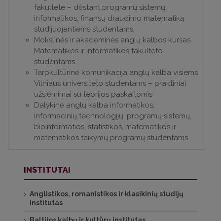
fakultete – dėstant programų sistemų,
informatikos, finansų draudimo matematiką
studijuojantiems studentams;
Mokslinės ir akademinės anglų kalbos kursas
Matematikos ir informatikos fakulteto
studentams
Tarpkultūrinė komunikacija anglų kalba visiems
Vilniaus universiteto studentams – praktiniai
užsiėmimai su teorijos paskaitomis
Dalykinė anglų kalba informatikos,
informacinių technologijų, programų sistemų,
bioinformatios, statistikos, matematikos ir
matematikos taikymų programų studentams
INSTITUTAI
Anglistikos, romanistikos ir klasikinių studijų
institutas
Baltijos kalbų ir kultūrų institutas