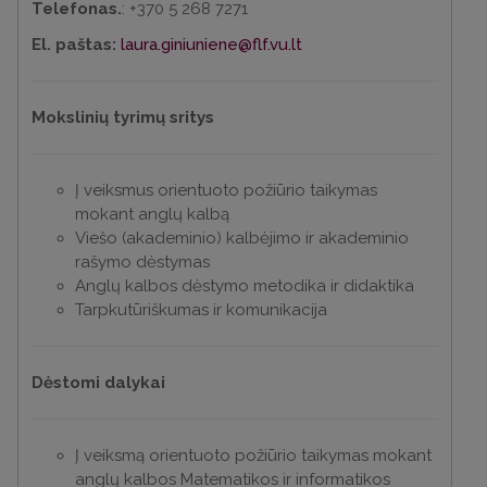
Telefonas.
: +370 5 268 7271
El. paštas:
laura.giniuniene@flf.vu.lt
Mokslinių tyrimų sritys
Į veiksmus orientuoto požiūrio taikymas
mokant anglų kalbą
Viešo (akademinio) kalbėjimo ir akademinio
rašymo dėstymas
Anglų kalbos dėstymo metodika ir didaktika
Tarpkutūriškumas ir komunikacija
Dėstomi dalykai
Į veiksmą orientuoto požiūrio taikymas mokant
anglų kalbos Matematikos ir informatikos