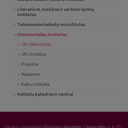
Literatūros, kultūros ir vertimo tyrimų
institutas
Taikomosios kalbotyros institutas
Užsienio kalbų institutas
UKI darbuotojai
UKI struktūra
Projektai
Naujienos
Kalbų mokykla
Institutų katedros ir centrai
Vilniaus universitetas
Filologijos fakultetas | Universiteto g. 5, LT-