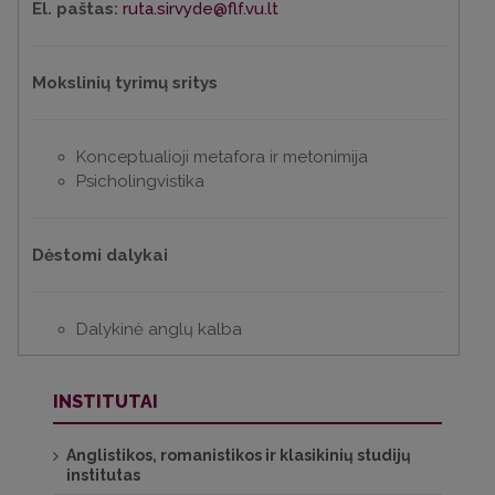
El. paštas:
ruta.sirvyde@flf.vu.lt
Mokslinių tyrimų sritys
Konceptualioji metafora ir metonimija
Psicholingvistika
Dėstomi dalykai
Dalykinė anglų kalba
INSTITUTAI
Anglistikos, romanistikos ir klasikinių studijų
institutas