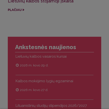
Lietuvių kalbos stojamoji įskaita
Kal
PLAČIAU
PLA
Ankstesnės naujienos
Lietuvių kalbos vasaros kursai
2026 m. kovo 29 d.
Kalbos mokėjimo lygių egzaminai
2026 m. kovo 27 d.
Lituanistinių studijų stipendijos 2026/2027