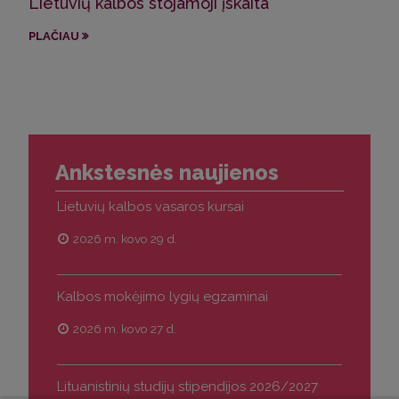
Lietuvių kalbos stojamoji įskaita
Kal
PLAČIAU
PLA
Ankstesnės naujienos
Lietuvių kalbos vasaros kursai
2026 m. kovo 29 d.
Kalbos mokėjimo lygių egzaminai
2026 m. kovo 27 d.
Lituanistinių studijų stipendijos 2026/2027