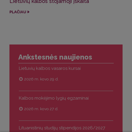
Lietuvių kalbos stojamoji įskaita
Kal
PLAČIAU
PLA
Ankstesnės naujienos
Lietuvių kalbos vasaros kursai
2026 m. kovo 29 d.
Kalbos mokėjimo lygių egzaminai
2026 m. kovo 27 d.
Lituanistinių studijų stipendijos 2026/2027