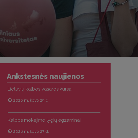
Ankstesnės naujienos
Lietuvių kalbos vasaros kursai
2026 m. kovo 29 d.
Kalbos mokėjimo lygių egzaminai
2026 m. kovo 27 d.