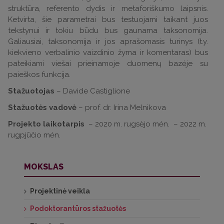
struktūra, referento dydis ir metaforiškumo laipsnis.
Ketvirta, šie parametrai bus testuojami taikant juos
tekstynui ir tokiu būdu bus gaunama taksonomija.
Galiausiai, taksonomija ir jos aprašomasis turinys (t.y.
kiekvieno verbalinio vaizdinio žyma ir komentaras) bus
pateikiami viešai prieinamoje duomenų bazėje su
paieškos funkcija.
Stažuotojas
– Davide Castiglione
Stažuotės vadovė
– prof. dr. Irina Melnikova
Projekto laikotarpis
– 2020 m. rugsėjo mėn. – 2022 m.
rugpjūčio mėn.
MOKSLAS
Projektinė veikla
Podoktorantūros stažuotės