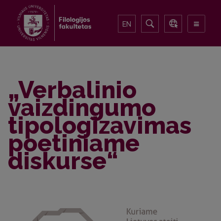
EN
„Verbalinio
vaizdingumo
tipologizavimas
poetiniame
diskurse“