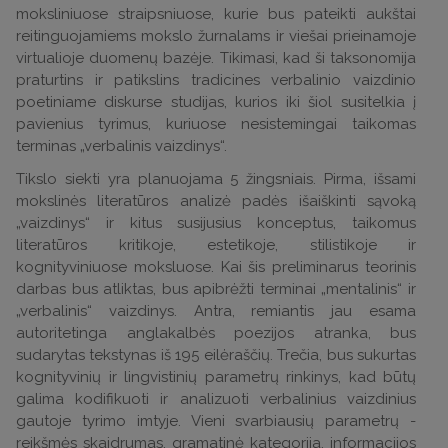
moksliniuose straipsniuose, kurie bus pateikti aukštai
reitinguojamiems mokslo žurnalams ir viešai prieinamoje
virtualioje duomenų bazėje. Tikimasi, kad ši taksonomija
praturtins ir patikslins tradicines verbalinio vaizdinio
poetiniame diskurse studijas, kurios iki šiol susitelkia į
pavienius tyrimus, kuriuose nesistemingai taikomas
terminas „verbalinis vaizdinys“.
Tikslo siekti yra planuojama 5 žingsniais. Pirma, išsami
mokslinės literatūros analizė padės išaiškinti sąvoką
„vaizdinys“ ir kitus susijusius konceptus, taikomus
literatūros kritikoje, estetikoje, stilistikoje ir
kognityviniuose moksluose. Kai šis preliminarus teorinis
darbas bus atliktas, bus apibrėžti terminai „mentalinis“ ir
„verbalinis“ vaizdinys. Antra, remiantis jau esama
autoritetinga anglakalbės poezijos atranka, bus
sudarytas tekstynas iš 195 eilėraščių. Trečia, bus sukurtas
kognityvinių ir lingvistinių parametrų rinkinys, kad būtų
galima kodifikuoti ir analizuoti verbalinius vaizdinius
gautoje tyrimo imtyje. Vieni svarbiausių parametrų -
reikšmės skaidrumas, gramatinė kategorija, informacijos