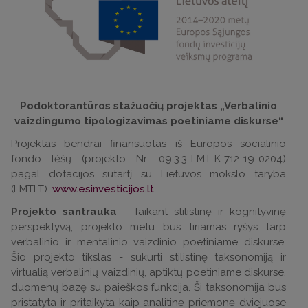
Podoktorantūros stažuočių projektas „Verbalinio
vaizdingumo tipologizavimas poetiniame diskurse“
Projektas bendrai finansuotas iš Europos socialinio
fondo lėšų (projekto Nr. 09.3.3-LMT-K-712-19-0204)
pagal dotacijos sutartį su Lietuvos mokslo taryba
(LMTLT).
www.esinvesticijos.lt
Projekto santrauka
- Taikant stilistinę ir kognityvinę
perspektyvą, projekto metu bus tiriamas ryšys tarp
verbalinio ir mentalinio vaizdinio poetiniame diskurse.
Šio projekto tikslas - sukurti stilistinę taksonomiją ir
virtualią verbalinių vaizdinių, aptiktų poetiniame diskurse,
duomenų bazę su paieškos funkcija. Ši taksonomija bus
pristatyta ir pritaikyta kaip analitinė priemonė dviejuose