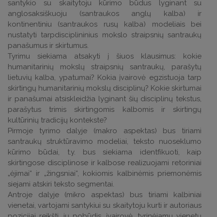
santykio su skaitytoju kūrimo būdus lyginant su
anglosaksiškuoju (santraukos anglų kalba) ir
kontinentiniu (santraukos rusų kalba) modeliais bei
nustatyti tarpdisciplininius mokslo straipsnių santraukų
panašumus ir skirtumus.
Tyrimu siekiama atsakyti į šiuos klausimus: kokie
humanitarinių mokslų straipsnių santraukų, parašytų
lietuvių kalba, ypatumai? Kokia įvairovė egzistuoja tarp
skirtingų humanitarinių mokslų disciplinų? Kokie skirtumai
ir panašumai atsiskleidžia lyginant šių disciplinų tekstus,
parašytus trimis skirtingomis kalbomis ir skirtingų
kultūrinių tradicijų kontekste?
Pirmoje tyrimo dalyje (makro aspektas) bus tiriami
santraukų struktūravimo modeliai, teksto nuoseklumo
kūrimo būdai, t.y. bus siekiama identfikuoti, kaip
skirtingose disciplinose ir kalbose realizuojami retoriniai
„ėjimai“ ir „žingsniai“, kokiomis kalbinėmis priemonėmis
siejami atskiri teksto segmentai.
Antroje dalyje (mikro aspektas) bus tiriami kalbiniai
vienetai, vartojami santykiui su skaitytoju kurti ir autoriaus
pozicijai reikšti, jų pobūdis, įvairovė, tyrinėjamų vienetų