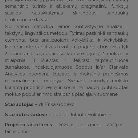
semantinio turinio ir atliekamų pragmatinių funkcijų
sąsajos, pasiskirstymas skirtingose santraukų
struktūrinėse dalyse.
Šio tyrimo metodika remsis kontrastyvine analize ir
tekstynų lingvistikos metodu. Tyrimui pasirinkti santraukų
elementai bus analizuojami kokybiškai ir kiekybiškai.
Makro ir mikro analizės rezultatų pagrindu bus pristatyti
2 pranešimai tarptautinėse konferencijose, 2 moksliniai
straipsniai (1 išleistas, 1 įteiktas) tarptautiniuose
žurnaluose, indeksuojamuose Scopus ir/ar Clarivate
Analytics duomenų bazėse, 1 mokslinis pranešimas
nacionaliniame renginyje. Siekiant parodyti mokslo
kuriamą pridėtinę vertę ir socialinę naudą, publikuotas
mokslo populiarinimo straipsnis plačiajai visuomenei.
Stažuotojas
– dr. Erika Gobekci
Stažuotės vadovė
– doc. dr. Jolanta Šinkūnienė
Projekto laikotarpis
– 2021 m. liepos mėn. – 2023 m.
birželio mėn.