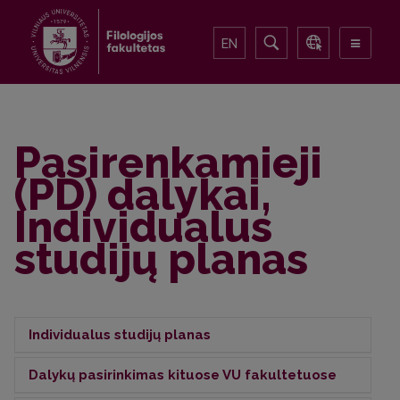
EN
Pasirenkamieji
(PD) dalykai,
Individualus
studijų planas
Individualus studijų planas
Dalykų pasirinkimas kituose VU fakultetuose