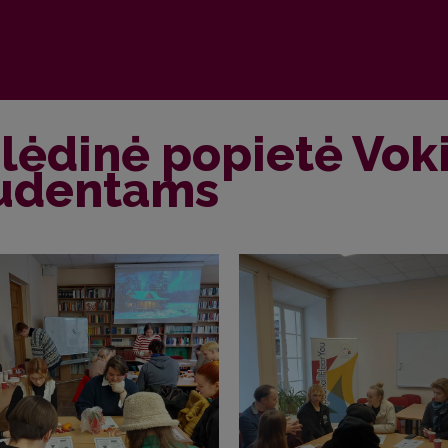
lėdinė popietė Vokie
udentams