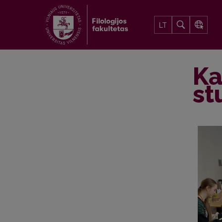
LT
Ka
st