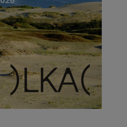
Gemeinsames Frühstück in der Naturschule
Richtung Juodkrantė
Vytėnų g. 53, Pilis I
Šventaragio g. 1 (Katedros a.), Vilnius