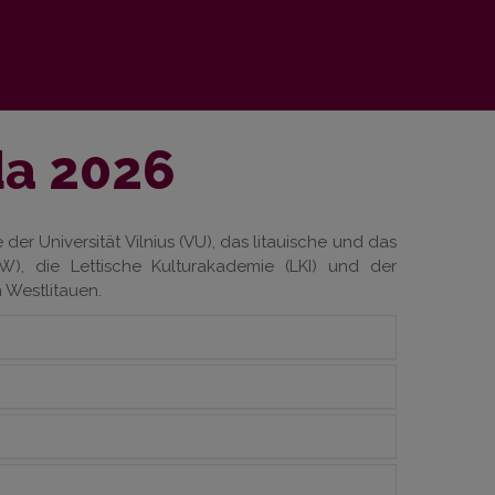
da 2026
der Universität Vilnius (VU), das litauische und das
W), die Lettische Kulturakademie (LKI) und der
 Westlitauen.
e Neringa in Mehrbettzimmern untergebracht.
Daukanto a. 1, Vilnius
tbus.
s"
Sukilėlių g. 8, Klaipėda