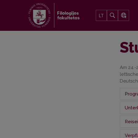
LT
St
Am 24.-2
lettisc
Deutsch
Prog
Unter
Freita
Reise
Litau
8.30 U
Verpf
Alle 
12.30 