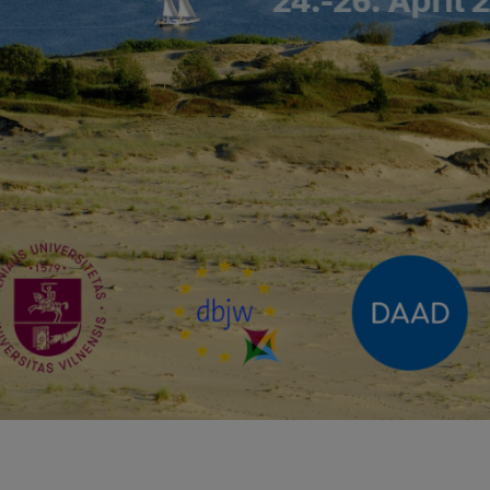
g, 26. April 2026
(Für die litauische Gruppe)
hr
Frühstück
hr
Abfahrt
Uhr
Besichtigung der Burg Panemunė
Uhr
Weiterfahrt nach Vilnius
Uhr
Ankunft in Vilnius