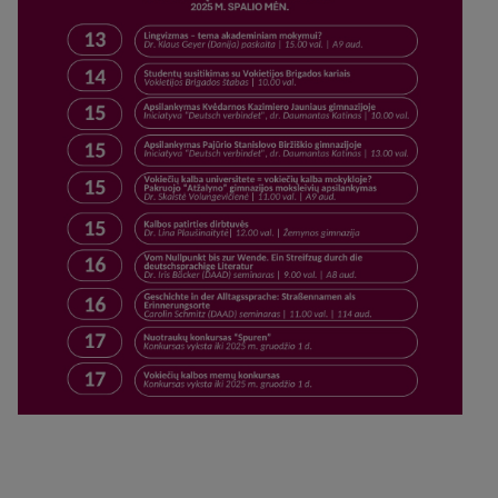
dovanos, o geriausių nuotraukų paroda bus
eksponuojama Lietuvos Respublikos Seime 2026
metų balandžio mėnesį.