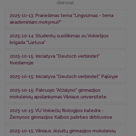
dienose.
2025-10-13: Pranešimas tema "Lingvizmas - tema
akademiniam mokymui?"
2025-10-14: Studentų susitikimas su Vokietijos
Dr. Klaus Geyer (Pietų Danijos universitetas
brigada "Lietuva"
Odensėje) paskaita.
2025-10-15: Iniciatyva "Deutsch verbindet"
Vokiečių kalbą ir kultūrą studijuojančių studentų
Kvėdarnoje
susitikimas su Vokietijos šarvuotosios brigados
"Lietuva" atstovais Vokietijos brigados štabe Vilniuje.
2025-10-15: Iniciatyva "Deutsch verbindet" Pajūryje
Kartu su iniciatyvos "Deutsch verbindet: Von der
Schule in die Welt" partneriais - Vokietijos-Baltijos
šalių ateities fondo Lietuvos biuru, Laurita
2025-10-15: Pakruojo "Atžalyno" gimnazijos
Kartu su iniciatyvos "Deutsch verbindet: Von der
Markevičiūte-Zakareviče ir Mantvydu Levickiu, VU
moksleivių apsilankymas Vilniaus universitete
Schule in die Welt" partneriais - Vokietijos-Baltijos
Vokiečių filologijos katedros docentas dr.
šalių ateities fondo Lietuvos biuru, Laurita
Daumantas Katinas lankysis Kvėdarnos Kazimiero
Markevičiūte-Zakareviče ir Mantvydu Levickiu, VU
2025-10-15: VU Vokiečių filologijos katedra -
VU Vokiečių filologijos katedros dėstytojos doc. dr.
Jauniaus gimnazijoje.
Vokiečių filologijos katedros docentas dr.
Žemynos gimnazijos Kalbos patirties dirbtuvėse
Skaistės Volungevičienės praktinis vokiečių kalbos
Daumantas Katinas lankysis Pajūrio Stanislovo
užsiėmimas: VU Dalyko pedagogikos 1 kurso
Biržiškio gimnazijoje.
studentų paskaitoje viešės Pakruojo „Atžalyno“
2025-10-15: Vilniaus Jėzuitų gimnazijos moksleivių
VU Vokiečių filologijos katedros docentė dr. Lina