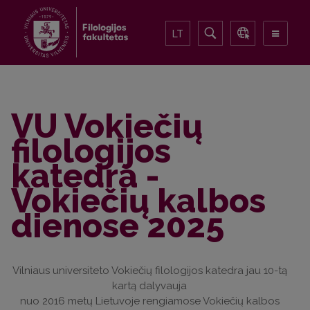
LT
VU Vokiečių
filologijos
katedra -
Vokiečių kalbos
dienose 2025
Vilniaus universiteto Vokiečių filologijos katedra jau 10-tą
kartą dalyvauja
nuo 2016 metų Lietuvoje rengiamose Vokiečių kalbos