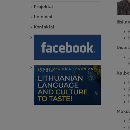
Projektai
Leidiniai
Išsila
Kontaktai
M
Disert
K
Kalbo
L
Moksli