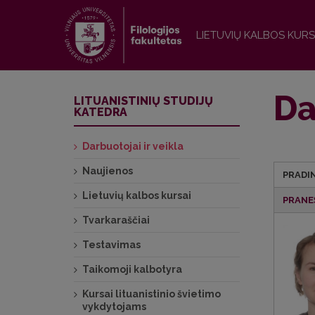
LIETUVIŲ KALBOS KURS
Da
LITUANISTINIŲ STUDIJŲ
KATEDRA
Darbuotojai ir veikla
Naujienos
PRADIN
Lietuvių kalbos kursai
PRANE
Tvarkaraščiai
Testavimas
Taikomoji kalbotyra
Kursai lituanistinio švietimo
vykdytojams