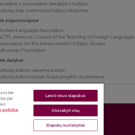
ovietinė ir posovietinė literatūra ir kultūra
Lietuvių kaip svetimosios kalbos dėstymas
tė organizacijose
Modern Language Association
ACTFL American Council of the Teaching of Foreign Languages
Association for the Advancement of Baltic Studies
Lithuanian Foundation
mi dalykai
Lietuvių kalbos vakarinis kursas
Lietuvių kalbos kursas Arqus projekto studentams
rinį bei
Leisti visus slapukus
Taip pat
savo
 politika
Atsisakyti visų
jų katedra | Universiteto g. 5, LT-01131 Vilnius, Lietuva
Slapukų nustatymai