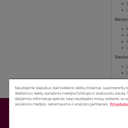
S
Narys
Dėsto
Naudojame slapukus, kad svetainė veiktų tinkamai, suasmenintų tu
skelbimus, teiktų socialinės medijos funkcijas ir analizuotų srautą. 
dalijamės informacija apie tai, kaip naudojatės mūsų svetaine, su 
socialinės medijos, reklamavimo ir analizės partneriais.
Privatumo
Vilniaus universiteto
Filologijos fakulteto Lituanistinių studi
Tel.: +370 5 2687215 | el. paštas:
lit.stud@flf.vu.lt
|