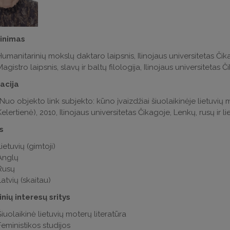
vinimas
Humanitarinių mokslų daktaro laipsnis, Ilinojaus universitetas Čik
agistro laipsnis, slavų ir baltų filologija, Ilinojaus universitetas 
acija
„Nuo objekto link subjekto: kūno įvaizdžiai šiuolaikinėje lietuvių
elertienė), 2010, Ilinojaus universitetas Čikagoje, Lenkų, rusų ir l
s
ietuvių (gimtoji)
Anglų
Rusų
Latvių (skaitau)
nių interesų sritys
Šiuolaikinė lietuvių moterų literatūra
Feministikos studijos