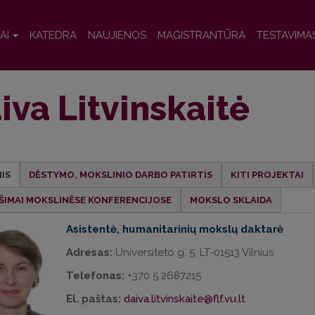
AI
KATEDRA
NAUJIENOS
MAGISTRANTŪRA
TESTAVIMA
iva Litvinskaitė
IS
DĖSTYMO, MOKSLINIO DARBO PATIRTIS
KITI PROJEKTAI
ŠIMAI MOKSLINĖSE KONFERENCIJOSE
MOKSLO SKLAIDA
Asistentė, humanitarinių mokslų daktarė
Adresas:
Universiteto g. 5, LT-01513 Vilnius
Telefonas:
+370 5 2687215
El. paštas:
daiva.litvinskaite@flf.vu.lt