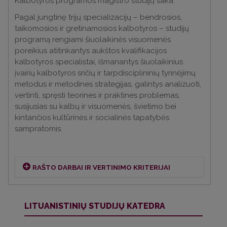
Kalbotyros programos magistro studijų šaka.
Pagal jungtinę trijų specializacijų – bendrosios,
taikomosios ir gretinamosios kalbotyros – studijų
programą rengiami šiuolaikinės visuomenės
poreikius atitinkantys aukštos kvalifikacijos
kalbotyros specialistai, išmanantys šiuolaikinius
įvairių kalbotyros sričių ir tarpdisciplininių tyrinėjimų
metodus ir metodines strategijas, galintys analizuoti,
vertinti, spręsti teorines ir praktines problemas,
susijusias su kalbų ir visuomenės, švietimo bei
kintančios kultūrinės ir socialinės tapatybės
sampratomis.
RAŠTO DARBAI IR VERTINIMO KRITERIJAI
Lituanistų kalbinių tiriamųjų darbų
LITUANISTINIŲ STUDIJŲ KATEDRA
rengimo gairės