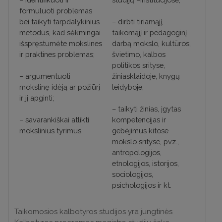
formuluoti problemas
bei taikyti tarpdalykinius
–
dirbti tiriamąjį,
metodus, kad sėkmingai
taikomąjį ir pedagoginį
išspręstumėte mokslines
darbą mokslo, kultūros,
ir praktines problemas;
švietimo, kalbos
politikos srityse,
–
argumentuoti
žiniasklaidoje, knygų
mokslinę idėją ar požiūrį
leidyboje;
ir jį apginti;
–
taikyti žinias, įgytas
–
savarankiškai atlikti
kompetencijas ir
mokslinius tyrimus.
gebėjimus kitose
mokslo srityse, pvz.,
antropologijos,
etnologijos, istorijos,
sociologijos,
psichologijos ir kt.
Taikomosios kalbotyros studijos yra jungtinės