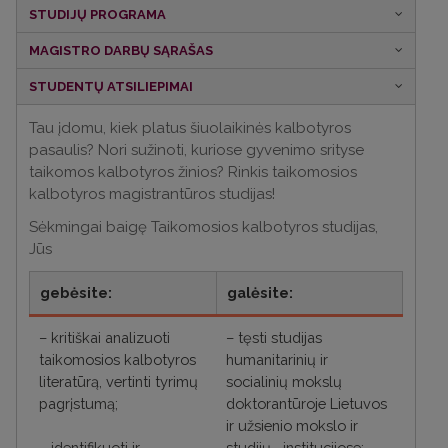
STUDIJŲ PROGRAMA
MAGISTRO DARBŲ SĄRAŠAS
STUDENTŲ ATSILIEPIMAI
Tau įdomu, kiek platus šiuolaikinės kalbotyros
pasaulis? Nori sužinoti, kuriose gyvenimo srityse
taikomos kalbotyros žinios? Rinkis taikomosios
kalbotyros magistrantūros studijas!
Sėkmingai baigę Taikomosios kalbotyros studijas,
Jūs
gebėsite:
galėsite:
–
kritiškai analizuoti
–
tęsti studijas
taikomosios kalbotyros
humanitarinių ir
literatūrą, vertinti tyrimų
socialinių mokslų
pagrįstumą;
doktorantūroje Lietuvos
ir užsienio mokslo ir
–
identifikuoti ir
studijų
–
institucijose;