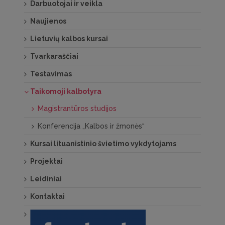
Darbuotojai ir veikla
Taikomosios kalbotyros magistrantų
Naujienos
baigiamųjų darbų vertinimas
Lietuvių kalbos kursai
Tvarkaraščiai
Testavimas
Taikomoji kalbotyra
Magistrantūros studijos
Konferencija „Kalbos ir žmonės“
Kursai lituanistinio švietimo vykdytojams
Projektai
Leidiniai
Kontaktai