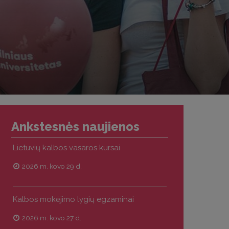
Ankstesnės naujienos
Lietuvių kalbos vasaros kursai
2026 m. kovo 29 d.
Kalbos mokėjimo lygių egzaminai
2026 m. kovo 27 d.