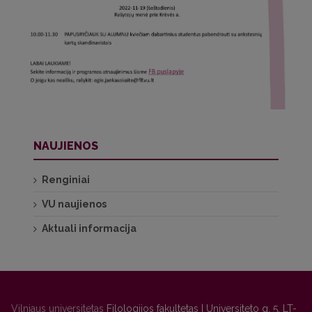
NAUJIENOS
Renginiai
VU naujienos
Aktuali informacija
Vilniaus universitetas
Filologijos fakultetas | Universiteto g. 5, LT-