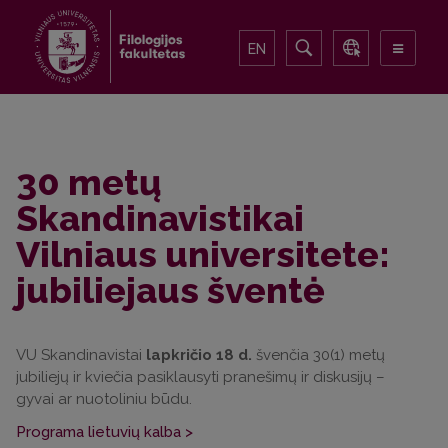
EN
30 metų
Skandinavistikai
Vilniaus universitete:
jubiliejaus šventė
VU Skandinavistai
lapkričio 18 d.
švenčia 30(1) metų
jubiliejų ir kviečia pasiklausyti pranešimų ir diskusijų –
gyvai ar nuotoliniu būdu.
Programa lietuvių kalba >