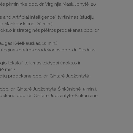
pirmininkė doc. dr. Virginija Masiulionytė, 20
d Artificial Intelligence“ tvirtinimas (studijų
ia Mankauskienė, 20 min.)
kslo ir strateginės plėtros prodekanas doc. dr.
augas Kvietkauskas, 10 min.).
ateginės plėtros prodekanas doc. dr. Giedrius
io tekstai“ teikimas leidybai (mokslo ir
0 min.).
ijų prodekanė doc. dr. Gintarė Judžentytė-
oc. dr. Gintarė Judžentytė-Šinkūnienė, 5 min.).
rodekanė doc. dr. Gintarė Judžentytė-Šinkūnienė,