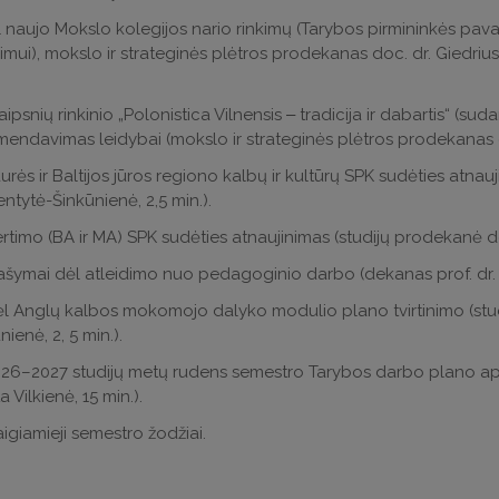
 naujo Mokslo kolegijos nario rinkimų
(Tarybos pirmininkės pavad
imui), mokslo ir strateginės plėtros prodekanas doc. dr. Giedrius
aipsnių rinkinio „Polonistica Vilnensis ‒ tradicija ir dabartis“ (sud
endavimas leidybai (mokslo ir strateginės plėtros prodekanas do
urės ir Baltijos jūros regiono kalbų ir kultūrų SPK sudėties atnau
ntytė-Šinkūnienė, 2,5 min.).
rtimo (BA ir MA) SPK sudėties atnaujinimas (studijų prodekanė doc
ašymai dėl atleidimo nuo pedagoginio darbo
(dekanas prof. dr.
ėl
Anglų kalbos mokomojo dalyko modulio plano tvirtinimo (stud
nienė, 2, 5 min.).
26–2027 studijų metų rudens semestro Tarybos darbo plano aptar
a Vilkienė, 15 min.)
.
igiamieji semestro žodžiai.