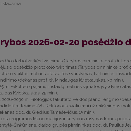
ti klausimai.
rybos 2026-02-20 posėdžio 
sėdžio darbotvarkės tvirtinimas (Tarybos pirmininkė prof. dr. Loreta
aėjusio posėdžio protokolo tvirtinimas (Tarybos pirmininkė prof. dr
kulteto veiklos metinės ataskaitos svarstymas, tvirtinimas ir išva
ndinimo (dekanas prof. dr. Mindaugas Kvietkauskas, 30 min.).
25 m. Fakulteto pajamų ir išlaidų metinės sąmatos įvykdymo ataska
ugas Kvietkauskas, 25 min.).
l 2026-2030 m. Filologijos fakulteto veiklos plano rengimo (deka
ndidatūrų teikimas VU Rektoriaus skatinimui už reikšmingus moks
kanas doc. dr. Giedrius Tamaševičius, 15 min.).
ujos programos Meno medijos ir kūrybinis rašymas koncepcijos tv
ntytė-Šinkūnienė, darbo grupės pirmininkas doc. dr. Paulius Jevs