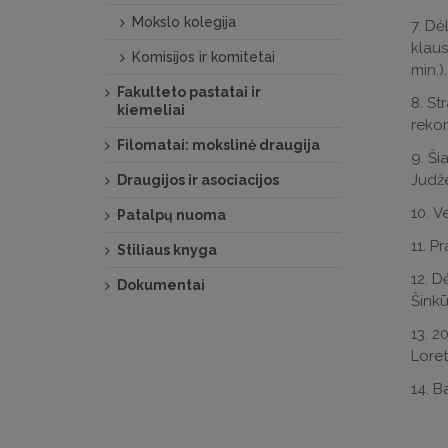
Mokslo kolegija
7.
Dėl
klaus
Komisijos ir komitetai
min.).
Fakulteto pastatai ir
8.
Str
kiemeliai
rekom
Filomatai: mokslinė draugija
9.
Šia
Judže
Draugijos ir asociacijos
10.
Ve
Patalpų nuoma
11.
Pr
Stiliaus knyga
12.
D
Dokumentai
Šinkū
13.
20
Loret
14.
Ba