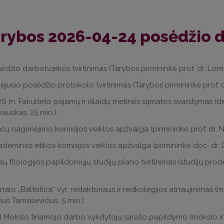
rybos 2026-04-24 posėdžio 
sėdžio darbotvarkės tvirtinimas (Tarybos pirmininkė prof. dr. Loreta
aėjusio posėdžio protokolo tvirtinimas (Tarybos pirmininkė prof. dr
26 m. Fakulteto pajamų ir išlaidų metinės sąmatos svarstymas (d
kauskas, 25 min.).
nčų nagrinėjimo komisijos veiklos apžvalga (pirmininkė prof. dr. Ni
ademinės etikos komisijos veiklos apžvalga (pirmininkė doc. dr. 
sų filologijos papildomųjų studijų plano tvirtinimas (studijų pro
rnalo „Baltistica“ vyr. redaktoriaus ir redkolegijos atnaujinimas 
ius Tamaševičius, 5 min.).
l Mokslo tiriamojo darbo vykdytojų sąrašo papildymo (mokslo ir