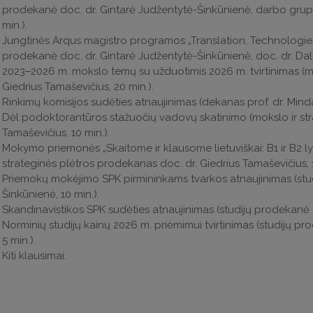
prodekanė doc. dr. Gintarė Judžentytė-Šinkūnienė, darbo grupės 
min.).
Jungtinės Arqus magistro programos „Translation, Technologies an
prodekanė doc. dr. Gintarė Judžentytė-Šinkūnienė, doc. dr. Dal
2023‒2026 m. mokslo temų su užduotimis 2026 m. tvirtinimas (mo
Giedrius Tamaševičius, 20 min.).
Rinkimų komisijos sudėties atnaujinimas (dekanas prof. dr. Mind
Dėl podoktorantūros stažuočių vadovų skatinimo (mokslo ir str
Tamaševičius, 10 min.).
Mokymo priemonės „Skaitome ir klausome lietuviškai: B1 ir B2 lyg
strateginės plėtros prodekanas doc. dr. Giedrius Tamaševičius, 1
Priemokų mokėjimo SPK pirmininkams tvarkos atnaujinimas (stud
Šinkūnienė, 10 min.).
Skandinavistikos SPK sudėties atnaujinimas (studijų prodekanė d
Norminių studijų kainų 2026 m. priėmimui tvirtinimas (studijų p
5 min.).
Kiti klausimai.