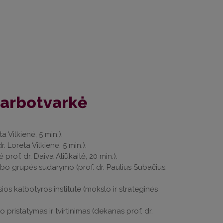
darbotvarkė
 Vilkienė, 5 min.).
. Loreta Vilkienė, 5 min.).
rof. dr. Daiva Aliūkaitė, 20 min.).
rbo grupės sudarymo (prof. dr. Paulius Subačius,
os kalbotyros institute (mokslo ir strateginės
 pristatymas ir tvirtinimas (dekanas prof. dr.