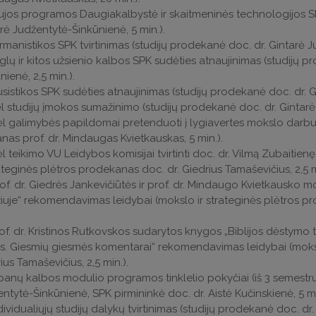
ujos programos Daugiakalbystė ir skaitmeninės technologijos SPK
rė Judžentytė-Šinkūnienė, 5 min.).
rmanistikos SPK tvirtinimas (studijų prodekanė doc. dr. Gintarė J
glų ir kitos užsienio kalbos SPK sudėties atnaujinimas (studijų 
nienė, 2,5 min.).
usistikos SPK sudėties atnaujinimas (studijų prodekanė doc. dr. G
ėl studijų įmokos sumažinimo (studijų prodekanė doc. dr. Gintarė
ėl galimybės papildomai pretenduoti į lygiavertes mokslo da
nas prof. dr. Mindaugas Kvietkauskas, 5 min.).
ėl teikimo VU Leidybos komisijai tvirtinti doc. dr. Vilmą Zubaitien
rateginės plėtros prodekanas doc. dr. Giedrius Tamaševičius, 2,5 m
rof. dr. Giedrės Jankevičiūtės ir prof. dr. Mindaugo Kvietkausko
iuje“ rekomendavimas leidybai (mokslo ir strateginės plėtros pr
rof. dr. Kristinos Rutkovskos sudarytos knygos „Biblijos dėstymo tr
. Giesmių giesmės komentarai“ rekomendavimas leidybai (mokslo
ius Tamaševičius, 2,5 min.).
spanų kalbos modulio programos tinklelio pokyčiai (iš 3 semestrų 
ntytė-Šinkūnienė, SPK pirmininkė doc. dr. Aistė Kučinskienė, 5 mi
ndividualiųjų studijų dalykų tvirtinimas (studijų prodekanė doc. dr