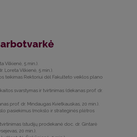
darbotvarkė
 Vilkienė, 5 min.).
. Loreta Vilkienė, 5 min.).
dos teikimas Rektoriui dėl Fakulteto veiklos plano
itos svarstymas ir tvirtinimas (dekanas prof. dr.
nas prof. dr. Mindaugas Kvietkauskas, 20 min.).
lo pasiekimus (mokslo ir strateginės plėtros
irtinimas (studijų prodekanė doc. dr. Gintarė
ejevas, 20 min.).