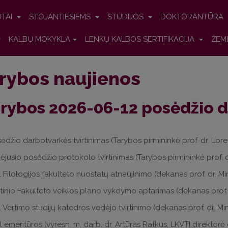
UTAI
STOJANTIESIEMS
STUDIJOS
DOKTORANTŪRA
KALBŲ MOKYKLA
LENKŲ KALBOS SERTIFIKACIJA
ŽEM
rybos naujienos
rybos 2026-06-12 posėdžio 
sėdžio darbotvarkės tvirtinimas (Tarybos pirmininkė prof. dr. Loreta
aėjusio posėdžio protokolo tvirtinimas (Tarybos pirmininkė prof. dr
 Filologijos fakulteto nuostatų atnaujinimo
(dekanas prof. dr. M
inio Fakulteto veiklos plano vykdymo aptarimas (dekanas prof. 
 Vertimo studijų katedros vedėjo tvirtinimo (dekanas prof. dr. M
 emeritūros (vyresn. m. darb. dr. Artūras Ratkus, LKVTI direktorė 