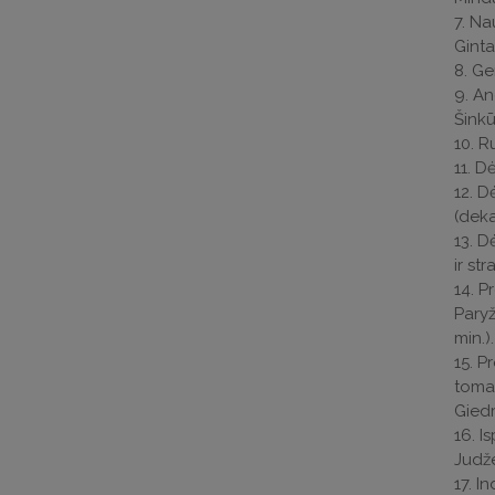
7. Na
Ginta
8. Ge
9. An
Šinkū
10. R
11. D
12. D
(deka
13. D
ir st
14. P
Paryž
min.).
15. P
tomas
Giedr
16. I
Judže
17. I