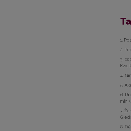
Ta
1. Po
2. Pr
3. 20
Kviet
4. Gi
5. Ak
6. Ru
min.).
7. Žu
Giedr
8. Dė