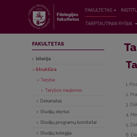
FAKULTETAS
INSTIT
TARPTAUTINIAI RYŠIAI
Ta
FAKULTETAS
Istorija
Ta
Struktūra
Taryba
1. Po
Tarybos naujienos
2. Pr
Dekanatas
3.
Dėl
Studijų skyrius
4.
Met
Studijų programų komitetai
5.
Dėl
Studijų kolegija
6.
Dėl