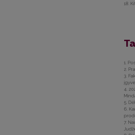
18. Ki
Ta
1. Po
2. Pr
3. Fa
įgyve
4. 20
Minda
5. Dė
6. Ka
prode
7. Na
Judže