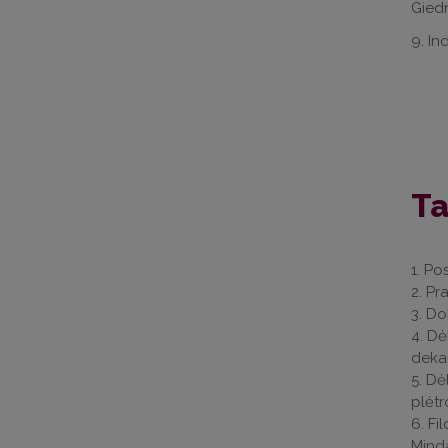
Giedr
9. In
Ta
1. Po
2. Pr
3. Do
4. Dė
dekan
5. Dė
plėtr
6. Fi
Minda