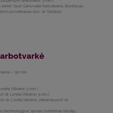
Judžentytė-Šinkūnienė, 5 min.).
o esmė“ (sud. Genovaitė Kačiuškienė, Bonifacas
lėtros prodekanas doc. dr. Giedrius
darbotvarkė
trukmė – 90 min.
reta Vilkienė, 5 min.).
 dr. Loreta Vilkienė, 5 min.).
. dr. Loreta Vilkienė, dekanas prof. dr.
 technologijos“ aprašo tvirtinimas (studijų