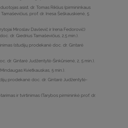
uotojas asist. dr. Tomas Riklius (pirmininkaus
 Tamaševičius, prof. dr. Inesa Šeškauskienė, 5
arytojai Miroslav Davlevič ir Irena Fedorovič)
c. dr. Giedrius Tamaševičius, 2,5 min.).
jinimas (studijų prodekanė doc. dr. Gintarė
. dr. Gintarė Judžentytė-Šinkūnienė, 2, 5 min.).
 Mindaugas Kvietkauskas, 5 min.).
ijų prodekanė doc. dr. Gintarė Judžentytė-
imas ir tvirtinimas (
Tarybos pirmininkė prof. dr.