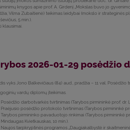
l studijų įmokos sumažinimo (studijų prodekanė doc. dr. Gintarė 
siminimų knygos apie prof. A. Girdenį „Mokslas buvo jo gyvenim
žia, Vilma Zubaitienė) teikimas leidybai (mokslo ir strateginės p
evičius, 5 min.).
ti klausimai.
rybos 2026-01-29 posėdžio 
is vyks Jono Balkevičiaus (84) aud., pradžia – 11 val. Posėdžio 
oginių vardų diplomų įteikimas.
Posėdžio darbotvarkės tvirtinimas (Tarybos pirmininkė prof. dr. Lo
Praėjusio posėdžio protokolo tvirtinimas (Tarybos pirmininkė prof.
Tarybos pirmininko pavaduotojo rinkimai (Tarybos pirmininkė prof
Mindaugas Kvietkauskas, 10 min.).
Naujos tarpkryptinės programos „Daugiakalbystė ir skaitmeninės