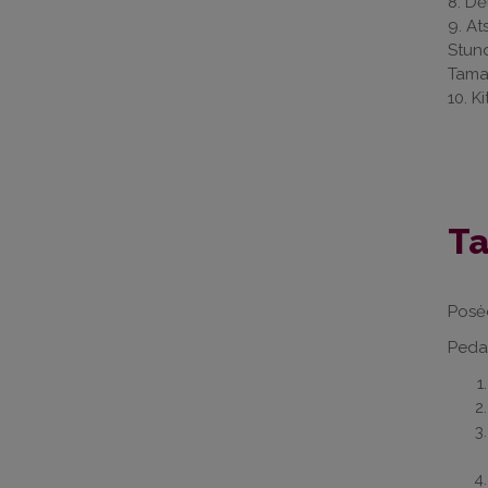
8. Dė
9. At
Stund
Tamaš
10. Ki
Ta
Posėd
Pedag