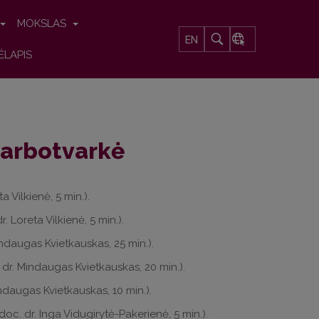
MOKSLAS
EN
ĖLAPIS
darbotvarkė
 Vilkienė, 5 min.).
. Loreta Vilkienė, 5 min.).
indaugas Kvietkauskas, 25 min.).
dr. Mindaugas Kvietkauskas, 20 min.).
indaugas Kvietkauskas, 10 min.).
doc. dr. Inga Vidugirytė-Pakerienė, 5 min.).