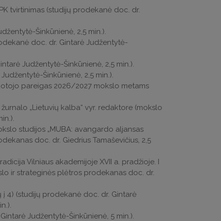
 tvirtinimas (studijų prodekanė doc. dr.
udžentytė-Šinkūnienė, 2,5 min.).
prodekanė doc. dr. Gintarė Judžentytė-
intarė Judžentytė-Šinkūnienė, 2,5 min.).
 Judžentytė-Šinkūnienė, 2,5 min.).
rbuotojo pareigas 2026/2027 mokslo metams
ę žurnalo „Lietuvių kalba“ vyr. redaktore (mokslo
in.).
 mokslo studijos „MUBA: avangardo aljansas
odekanas doc. dr. Giedrius Tamaševičius, 2,5
adicija Vilniaus akademijoje XVII a. pradžioje. I
 ir strateginės plėtros prodekanas doc. dr.
į 4) (studijų prodekanė doc. dr. Gintarė
n.).
. Gintarė Judžentytė-Šinkūnienė, 5 min.).