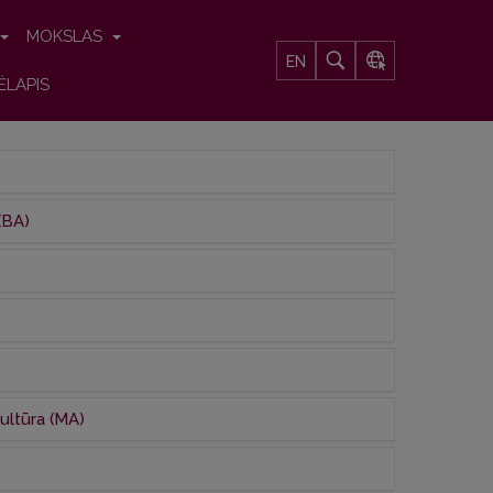
MOKSLAS
EN
ĖLAPIS
(BA)
kultūra (MA)