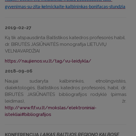
gyvenimas-su-zita-kelmickaite-kalbininkas-bonifacas-stundzia
2019-02-27
Ką tik atspausdinta Baltistikos katedros profesorės habil.
dr. BIRUTĖS JASIŪNAITĖS monografija LIETUVIŲ
VELNIAVARDŽIAI
https://naujienos.vu.lt/tag/vu-leidykla/
2018-09-06
Naujai sudaryta kalbininkės, etnolingvistės,
dialektologės, Baltistikos katedros profesorės, habil. dr.
BIRUTĖS JASIŪNAITĖS bibliografijos rodyklė (pirmas
leidimas), žr.
http://www.flf.vu.lt/mokslas/elektroniniai-
istekliai#bibliografijos
KONFERENCIJA
LAIKAS BALTIJOS REGIONO KALBOSE