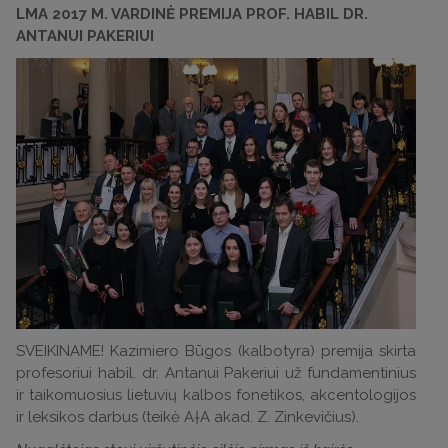
LMA 2017 M. VARDINĖ PREMIJA PROF. HABIL DR.
ANTANUI PAKERIUI
SVEIKINAME! Kazimiero Būgos (kalbotyra) premija skirta
profesoriui habil. dr. Antanui Pakeriui už fundamentinius
ir taikomuosius lietuvių kalbos fonetikos, akcentologijos
ir leksikos darbus (teikė A†A akad. Z. Zinkevičius).