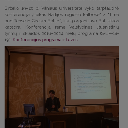
Birželio 19–20 d. Vilniaus universitete vyko tarptautinė
konferencija „Laikas Baltijos regiono kalbose“ / "Time
and Tense in Circum-Baltic ", kurią organizavo Baltistikos
katedra. Konferenciją rėmė Valstybinės lituanistinių
tyrimų ir sklaidos 2016–2024 metų programa (S-LIP-18-
19).
Konferencijos programa ir tezės
.