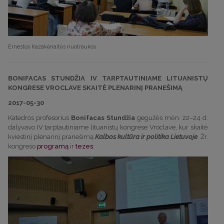
Ernestos Kazakėnaitės nuotraukos
BONIFACAS STUNDŽIA IV TARPTAUTINIAME LITUANISTŲ
KONGRESE VROCLAVE SKAITĖ PLENARINĮ PRANEŠIMĄ
2017-05-30
Katedros profesorius
Bonifacas Stundžia
gegužės mėn. 22–24 d.
dalyvavo IV tarptautiniame lituanistų kongrese Vroclave, kur skaitė
kviestinį plenarinį pranešimą
Kalbos kultūra ir politika Lietuvoje
. Žr.
kongreso
programą
ir
tezes
: