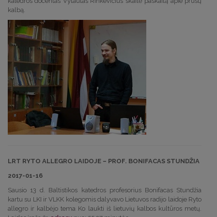
katedros docentas Vytautas Rinkevičius skaitė paskaitą apie prūsų
kalbą.
LRT RYTO ALLEGRO LAIDOJE – PROF. BONIFACAS STUNDŽIA
2017-01-16
Sausio 13 d. Baltistikos katedros profesorius Bonifacas Stundžia
kartu su LKI ir VLKK kolegomis dalyvavo Lietuvos radijo laidoje Ryto
allegro ir kalbėjo tema Ko laukti iš lietuvių kalbos kultūros metų.