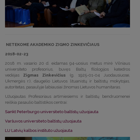
NETEKOME AKADEMIKO ZIGMO ZINKEVIČIAUS
2018-02-23
2018 m. vasario 20 d. eidamas 94-uosius metus mirė Vilniaus
universiteto profesorius, buvęs Baltų filologijos katedros
vedėjas
Zigmas Zinkevičius
(g. 1925-01-04 Juodausiuose,
Ukmergės r.), daugelio Lietuvos lituanistų ir baltistų mokytojas,
autoritetas, pasaulyje labiausiai žinomas Lietuvos humanitaras.
Užuojautas Profesoriaus artimiesiems ir baltistų bendruomenei
reiškia pasaulio baltistikos centrai:
Sankt Peterburgo universiteto baltistų užuojauta
Varšuvos universiteto baltistų užuojauta
LU Latvių kalbos instituto užuojauta