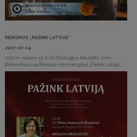
RENGINYS „PAŽINK LATVIJĄ“
2017-02-14
2017 m. vasario 15 d. VU Filologijos fakulteto Jono
Balkevičiaus auditorijoje vyko renginys „Pažink Latviją“.