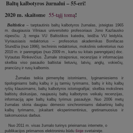
Balt
ų
kalbotyros
ž
urnalui – 55-eri
!
2020 m. skaitome
!
55-tąjį tomą
Baltistica
– tarptautinis baltų kalbotyros žurnalas, įsteigtas 1965
m. daugiausia Vilniaus universiteto profesoriaus Jono Kazlausko
rūpesčiu. Jį rengia VU Baltistikos katedra, leidžia VU leidykla.
Vyriausiasis redaktorius – profesorius akademikas Bonifacas
Stundžia (nuo 1996), techninis redaktorius, mokslinis sekretorius nuo
2010 m. ir parengėjas (nuo 2009 m., kartu su kitais parengėjais) doc.
Vytautas Rinkevičius. Žurnale straipsnius, recenzijas ir informacijas
skelbia viso pasaulio baltistai lietuvių, latvių, anglų, vokiečių,
prancūzų ir rusų kalbomis.
Žurnalas teikia pirmenybę istoriniams, lyginamiesiems ir
tipologiniams baltų kalbų ir jų tarmių tyrimams, baltų ir kitų kalbų
ryšių klausimams, baltų kalbotyros istoriografijai; skelbia mokslines
baltistų diskusijas, naujausių baltų kalbotyros veikalų recenzijas,
informaciją apie baltų kalbų tyrimus pasaulyje. Nuo 2006 metų
žurnalas skiria daugiau dėmesio sinchroniniams dabartinių baltų
kalbų tyrimams, įskaitant eksperimentinius, gretinamuosius ir
taikomuosius darbus.
Nuo 2011 m. visas žurnalo turinys prieinamas internete, o
publikacijos priimamos elektroniniu būdu
šioje
svetainėje.