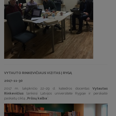
VYTAUTO RINKEVIČIAUS VIZITAS Į RYGĄ
2017-11-30
2017 m. lakpkričio 22–29 d. katedros docentas
Vytautas
Rinkevičius
lankėsi Latvijos universitete Rygoje ir perskaitė
paskaitų ciklą „
Prūsų kalba
“.