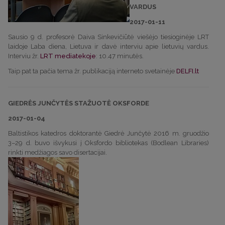
VARDUS
2017-01-11
Sausio 9 d. profesorė Daiva Sinkevičiūtė viešėjo tiesioginėje LRT
laidoje Laba diena, Lietuva ir davė interviu apie lietuvių vardus.
Interviu žr.
LRT mediatekoje
: 10.47 minutės.
Taip pat ta pačia tema žr. publikaciją interneto svetainėje
DELFI.lt
GIEDRĖS JUNČYTĖS STAŽUOTĖ OKSFORDE
2017-01-04
Baltistikos katedros doktorantė Giedrė Junčytė 2016 m. gruodžio
3–29 d. buvo išvykusi į Oksfordo bibliotekas (Bodlean Libraries)
rinkti medžiagos savo disertacijai.