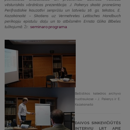
vēsturiskās vārdnīcas prezentācija. J. Pakerys skaitė pranešimą
Perifrastiskie kauzatīvi senprūšu un latviešu 16. gs. tekstos, E.
Kazakėnaitė – Skatiens uz Vermehretes Lettisches Handbuch
perikopju epistulu daļu un to atbilsmēm Ernsta Glika Bībeles
tulkojumā
. Žr.:
s
eminaro programa
Baltistikos katedros archyvo
nuotraukose – J. Pakerys ir E.
Kazakėnaitė
DAIVOS SINKEVIČIŪTĖS
INTERVIU LRT APIE