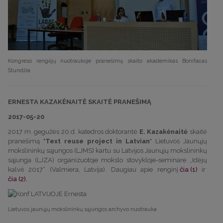
Kongreso rengėjų nuotraukoje pranešimą skaito akademikas Bonifacas
Stundžia
ERNESTA KAZAKĖNAITĖ SKAITĖ PRANEŠIMĄ
2017-05-20
2017 m. gegužės 20 d. katedros doktorantė
E. Kazakėnaitė
skaitė
pranešimą "
Text reuse project in Latvian
" Lietuvos Jaunųjų
mokslininkų sąjungos (LJMS) kartu su Latvijos Jaunųjų mokslininkų
sąjunga (LJZA) organizuotoje mokslo stovykloje-seminare „Idėjų
kalvė 2017“ (Valmiera, Latvija). Daugiau apie renginį
čia (1)
ir
čia (2).
Lietuvos jaunųjų mokslininkų sąjungos archyvo nuotrauka