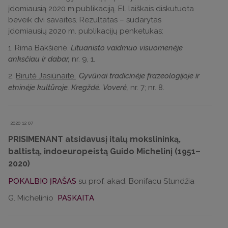
įdomiausią 2020 m.publikaciją. El. laiškais diskutuota
beveik dvi savaites. Rezultatas – sudarytas
įdomiausių 2020 m. publikacijų penketukas:
1. Rima Bakšienė.
Lituanisto vaidmuo visuomenėje
anksčiau ir dabar,
nr. 9, 1.
2.
Birutė Jasiūnaitė.
Gyvūnai tradicinėje frazeologijoje ir
etninėje kultūroje. Kregždė. Voverė,
nr. 7; nr. 8.
2020 12 07
PRISIMENANT atsidavusį italų mokslininką,
baltistą, indoeuropeistą Guido Michelinį (1951–
2020)
POKALBIO ĮRAŠAS
su prof. akad. Bonifacu Stundžia
G. Michelinio
PASKAITA