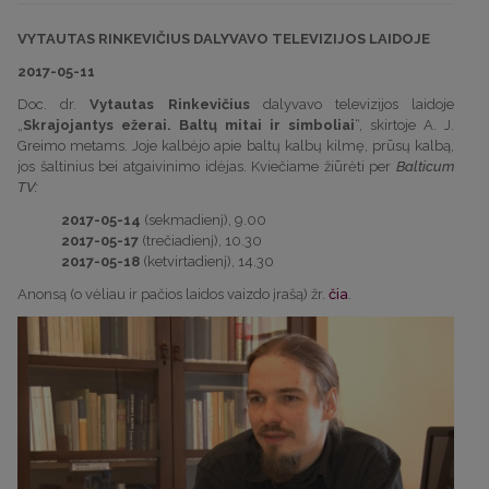
VYTAUTAS RINKEVIČIUS DALYVAVO TELEVIZIJOS LAIDOJE
2017-05-11
Doc. dr.
Vytautas Rinkevičius
dalyvavo televizijos laidoje
„
Skrajojantys ežerai. Baltų mitai ir simboliai
“, skirtoje A. J.
Greimo metams. Joje kalbėjo apie baltų kalbų kilmę, prūsų kalbą,
jos šaltinius bei atgaivinimo idėjas. Kviečiame žiūrėti per
Balticum
TV:
2017-05-14
(sekmadienį), 9.00
2017-05-17
(trečiadienį), 10.30
2017-05-18
(ketvirtadienį), 14.30
Anonsą (o vėliau ir pačios laidos vaizdo įrašą) žr.
čia
.