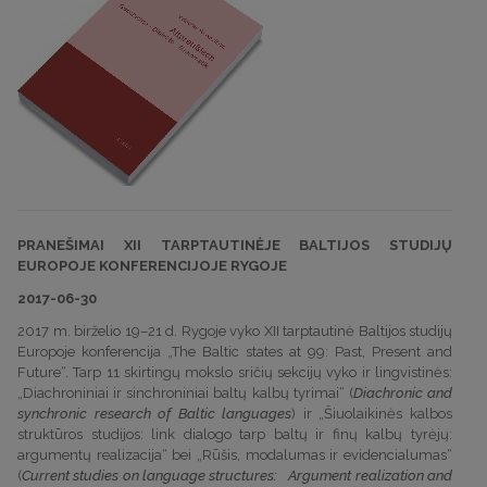
PRANEŠIMAI XII TARPTAUTINĖJE BALTIJOS STUDIJŲ
EUROPOJE KONFERENCIJOJE RYGOJE
2017-06-30
2017 m. birželio 19–21 d. Rygoje vyko XII tarptautinė Baltijos studijų
Europoje konferencija „The Baltic states at 99: Past, Present and
Future“. Tarp 11 skirtingų mokslo sričių sekcijų vyko ir lingvistinės:
„Diachroniniai ir sinchroniniai baltų kalbų tyrimai“ (
Diachronic and
synchronic research of Baltic languages
) ir „Šiuolaikinės kalbos
struktūros studijos: link dialogo tarp baltų ir finų kalbų tyrėjų:
argumentų realizacija“ bei „Rūšis, modalumas ir evidencialumas“
(
Current studies on language structures: Argument
realization and