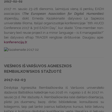
2017-02-02
2017 m. sausio 23–28 dienomis, laimėjusi vieną iš penkių EADH
asociacijos (
The European Association for Digital Humanities
)
stipendijų, dokt. Ernesta Kazakėnaitė dalyvavo La Sapiezos
universitete (Roma, Italija) organizuotoje konferencijoje “6th AIUCD
Conference 2017 & 3rd EADH Day”, kur skaitė “One-member non-
bursary text reuse project in a minor language – is it manageable?”
bei dalyvavo eTrap TRACER rengtose dirbtuvėse. Daugiau apie
konferenciją žr
.
VIEŠNIOS IŠ VARŠUVOS AGNIESZKOS
REMBIALKOWSKOS STAŽUOTĖ
2017-02-03
Dėstytoja Agnieszka Rembialkowska iš Varšuvos universiteto
stažavosi Baltistikos katedroje nuo 2016 m. rugsėjo 1 d. iki 2017 m.
sausio 31 d. Per stažuotę A. Rembialkowska rašė daktaro disertaciją,
plėtė jos duomenų bazę, dirbo bibliotekose, konsultavosi su
kolegomis, taip pat lankė įvairius kalbotyros kursus, kėlė lietuvių
kalbos ir kultūros dėstytojo kvalifikaciją, vertė literatūrą iš lietuvių