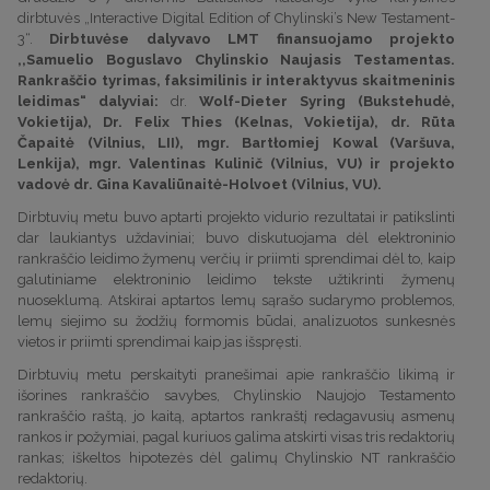
dirbtuvės „Interactive Digital Edition of Chylinski’s New Testament-
3“.
Dirbtuvėse dalyvavo LMT finansuojamo projekto
,,Samuelio Boguslavo Chylinskio Naujasis Testamentas.
Rankraščio tyrimas, faksimilinis ir interaktyvus skaitmeninis
leidimas“ dalyviai:
dr.
Wolf-Dieter Syring (Bukstehudė,
Vokietija), Dr. Felix Thies (Kelnas, Vokietija), dr. Rūta
Čapaitė (Vilnius, LII), mgr. Bartłomiej Kowal (Varšuva,
Lenkija), mgr. Valentinas Kulinič (Vilnius, VU) ir projekto
vadovė dr. Gina Kavaliūnaitė-Holvoet (Vilnius, VU).
Dirbtuvių metu buvo aptarti projekto vidurio rezultatai ir patikslinti
dar laukiantys uždaviniai; buvo diskutuojama dėl elektroninio
rankraščio leidimo žymenų verčių ir priimti sprendimai dėl to, kaip
galutiniame elektroninio leidimo tekste užtikrinti žymenų
nuoseklumą. Atskirai aptartos lemų sąrašo sudarymo problemos,
lemų siejimo su žodžių formomis būdai, analizuotos sunkesnės
vietos ir priimti sprendimai kaip jas išspręsti.
Dirbtuvių metu perskaityti pranešimai apie rankraščio likimą ir
išorines rankraščio savybes, Chylinskio Naujojo Testamento
rankraščio raštą, jo kaitą, aptartos rankraštį redagavusių asmenų
rankos ir požymiai, pagal kuriuos galima atskirti visas tris redaktorių
rankas; iškeltos hipotezės dėl galimų Chylinskio NT rankraščio
redaktorių.