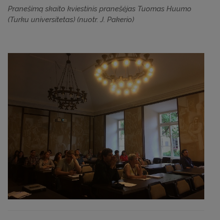
Pranešimą skaito kviestinis pranešėjas Tuomas Huumo
(Turku universitetas) (nuotr. J. Pakerio)