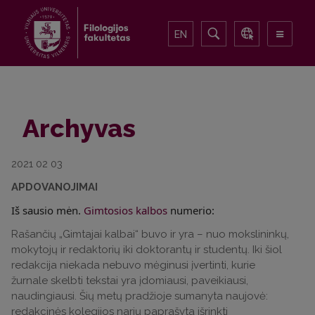
EN
Archyvas
2021 02 03
APDOVANOJIMAI
Iš sausio mėn.
Gimtosios kalbos
numerio:
Rašančių „Gimtajai kalbai“ buvo ir yra – nuo mokslininkų,
mokytojų ir redaktorių iki doktorantų ir studentų. Iki šiol
redakcija niekada nebuvo mėginusi įvertinti, kurie
žurnale skelbti tekstai yra įdomiausi, paveikiausi,
naudingiausi. Šių metų pradžioje sumanyta naujovė:
redakcinės kolegijos narių paprašyta išrinkti