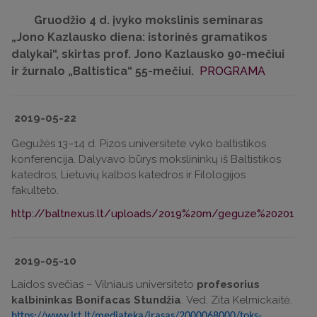
Gruodžio 4 d. įvyko mokslinis seminaras
„Jono Kazlausko diena: istorinės gramatikos
dalykai“, skirtas prof. Jono Kazlausko 90-mečiui
ir žurnalo „Baltistica“ 55-mečiui.
PROGRAMA
2019-05-22
Gegužės 13–14 d. Pizos universitete vyko baltistikos
konferencija. Dalyvavo būrys mokslininkų iš Baltistikos
katedros, Lietuvių kalbos katedros ir Filologijos
fakulteto.
http://baltnexus.lt/uploads/2019%20m/geguze%202019/IB
2019-05-10
Laidos svečias – Vilniaus universiteto
profesorius
kalbininkas Bonifacas Stundžia
. Ved. Zita Kelmickaitė.
https://www.lrt.lt/mediateka/irasas/2000068000/toks-