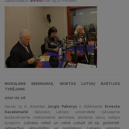
Laidos įrašą žr.
adresu
nuo: 55.37 minutės.
MOKSLINIS SEMINARAS, SKIRTAS LATVIŲ RAŠTIJOS
TYRĖJAMS
2017-01-16
Sausio 13 d. docentas
Jurgis Pakerys
ir doktorantė
Ernesta
Kazakėnaitė
dalyvavo Latvijos universitete vykusiame
tarptautiniame moksliniame seminare, skirtame latvių raštijos
tyrėjams,
Latviešu raksti un raksti Latvijā 16.–19. gadsimtā:
pētniecības aktualitātes un problēmas. Latviešu valodas