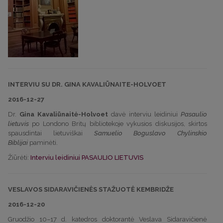
INTERVIU SU DR. GINA KAVALIŪNAITE-HOLVOET
2016-12-27
Dr.
Gina Kavaliūnaitė-Holvoet
davė interviu leidiniui
Pasaulio
lietuvis
po Londono Britų bibliotekoje vykusios diskusijos, skirtos
spausdintai lietuviškai
Samuelio Boguslavo Chylinskio
Biblijai
paminėti.
Žiūrėti:
Interviu leidiniui PASAULIO LIETUVIS
VESLAVOS SIDARAVIČIENĖS STAŽUOTĖ KEMBRIDŽE
2016-12-20
Gruodžio 10–17 d. katedros doktorantė Veslava Sidaravičienė