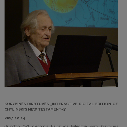
KŪRYBINĖS DIRBTUVĖS „INTERACTIVE DIGITAL EDITION OF
CHYLINSKI’S NEW TESTAMENT-3“
2017-12-14
Gruodžio 6–7 dienomis Baltistikos katedroje vyko kūrybinės