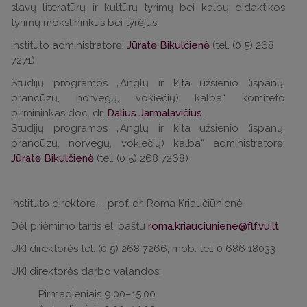
slavų literatūrų ir kultūrų tyrimų bei kalbų didaktikos
tyrimų mokslininkus bei tyrėjus.
Instituto administratorė:
Jūratė
Bikulčienė
(tel. (0 5) 268
7271)
Studijų programos „Anglų ir kita užsienio (ispanų,
prancūzų, norvegų, vokiečių) kalba“ komiteto
pirmininkas doc. dr.
Dalius Jarmalavičius
.
Studijų programos „Anglų ir kita užsienio (ispanų,
prancūzų, norvegų, vokiečių) kalba“ administratorė:
Jūratė
Bikulčienė
(tel. (0 5) 268 7268)
Instituto direktorė – prof. dr. Roma Kriaučiūnienė
Dėl priėmimo tartis el. paštu
roma.kriauciuniene@flf.vu.lt
UKI direktorės tel. (0 5) 268 7266, mob. tel. 0 686 18033
UKI direktorės darbo valandos:
Pirmadieniais 9.00–15.00