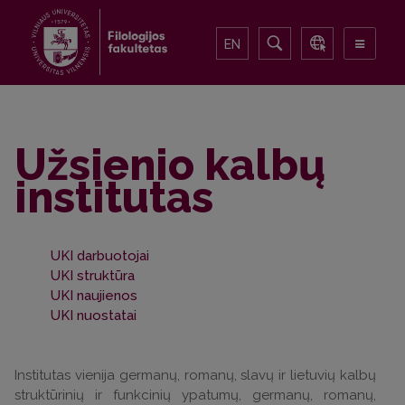
EN
Užsienio kalbų
institutas
UKI darbuotojai
UKI struktūra
UKI naujienos
UKI nuostatai
Institutas vienija germanų, romanų, slavų ir lietuvių kalbų
struktūrinių ir funkcinių ypatumų, germanų, romanų,